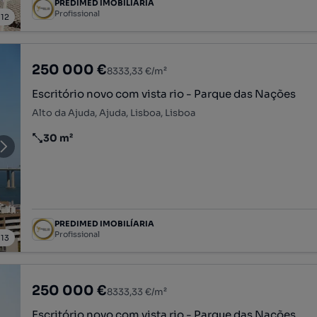
PREDIMED IMOBILÍARIA
Profissional
/
12
250 000 €
8333,33 €/m²
Escritório novo com vista rio - Parque das Nações
Alto da Ajuda, Ajuda, Lisboa, Lisboa
30 m²
Preço por metro quadrado
PREDIMED IMOBILÍARIA
Profissional
/
13
250 000 €
8333,33 €/m²
Escritório novo com vista rio - Parque das Nações