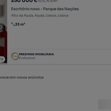
250 000 €
7575,76 €/m²
Escritório novo - Parque das Nações
Alto da Ajuda, Ajuda, Lisboa, Lisboa
33 m²
Preço por metro quadrado
PREDIMED IMOBILÍARIA
Profissional
/
12
arecerem novos anúncios