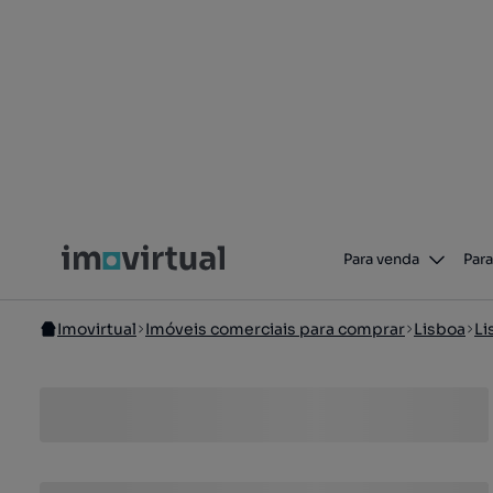
Para venda
Para
Imovirtual
Imóveis comerciais para comprar
Lisboa
Li