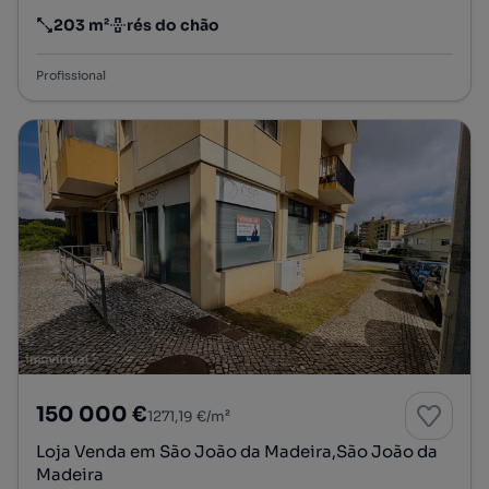
203 m²
rés do chão
Preço por metro quadrado
Andar
Profissional
150 000 €
1271,19 €/m²
Loja Venda em São João da Madeira,São João da
Madeira