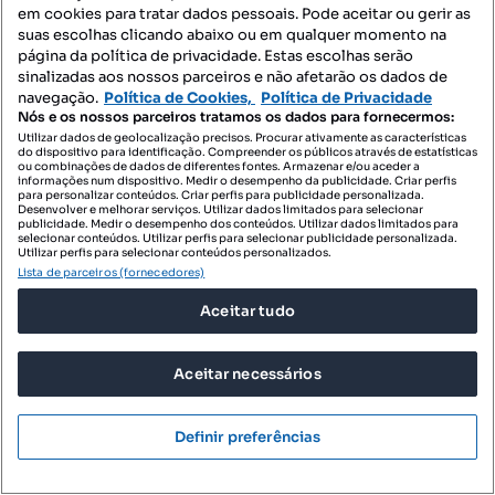
São João da Madeira, São João da Madeira, Aveiro
em cookies para tratar dados pessoais. Pode aceitar ou gerir as
suas escolhas clicando abaixo ou em qualquer momento na
121 m²
rés do chão
Preço por metro quadrado
Andar
página da política de privacidade. Estas escolhas serão
sinalizadas aos nossos parceiros e não afetarão os dados de
Destacado
navegação.
Política de Cookies,
Política de Privacidade
Nós e os nossos parceiros tratamos os dados para fornecermos:
A Positiva - Mediação Imobiliária
Utilizar dados de geolocalização precisos. Procurar ativamente as características
Profissional
do dispositivo para identificação. Compreender os públicos através de estatísticas
ou combinações de dados de diferentes fontes. Armazenar e/ou aceder a
informações num dispositivo. Medir o desempenho da publicidade. Criar perfis
para personalizar conteúdos. Criar perfis para publicidade personalizada.
Desenvolver e melhorar serviços. Utilizar dados limitados para selecionar
publicidade. Medir o desempenho dos conteúdos. Utilizar dados limitados para
selecionar conteúdos. Utilizar perfis para selecionar publicidade personalizada.
Utilizar perfis para selecionar conteúdos personalizados.
Lista de parceiros (fornecedores)
Aceitar tudo
Aceitar necessários
Definir preferências