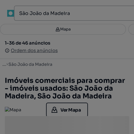
1
Mapa
Mapa
Filtros
Guardar pesquisa
3
1-36 de 46 anúncios
1-36 de 46 anúncios
Ordenar
Ordem dos anúncios
Ordem dos anúncios
...
São João da Madeira
Imóveis comerciais para comprar
- imóveis usados: São João da
Madeira, São João da Madeira
Ver Mapa