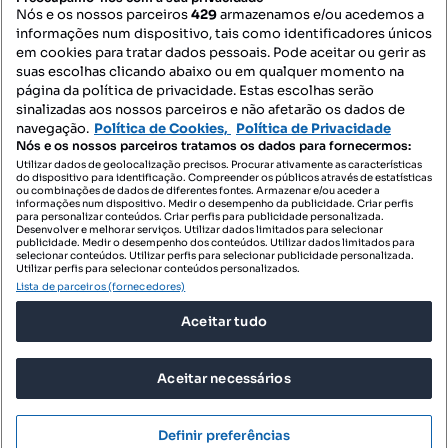
Nós e os nossos parceiros
429
armazenamos e/ou acedemos a
informações num dispositivo, tais como identificadores únicos
Mapa do Site
em cookies para tratar dados pessoais. Pode aceitar ou gerir as
suas escolhas clicando abaixo ou em qualquer momento na
página da política de privacidade. Estas escolhas serão
sinalizadas aos nossos parceiros e não afetarão os dados de
Contacte-nos
navegação.
Política de Cookies,
Política de Privacidade
Nós e os nossos parceiros tratamos os dados para fornecermos:
Utilizar dados de geolocalização precisos. Procurar ativamente as características
do dispositivo para identificação. Compreender os públicos através de estatísticas
SIGA-NOS:
ou combinações de dados de diferentes fontes. Armazenar e/ou aceder a
informações num dispositivo. Medir o desempenho da publicidade. Criar perfis
para personalizar conteúdos. Criar perfis para publicidade personalizada.
Desenvolver e melhorar serviços. Utilizar dados limitados para selecionar
publicidade. Medir o desempenho dos conteúdos. Utilizar dados limitados para
selecionar conteúdos. Utilizar perfis para selecionar publicidade personalizada.
DESCARREGAR NA:
Utilizar perfis para selecionar conteúdos personalizados.
Lista de parceiros (fornecedores)
Aceitar tudo
Aceitar necessários
© 2026 Imovirtual.com, OLX Portugal, S.A.
TERMOS DE UTILIZAÇÃO
Definir preferências
POLÍTICA DE PRIVACIDADE