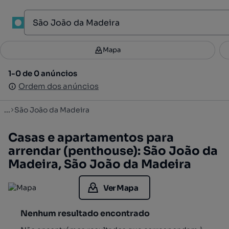
1
Mapa
Mapa
Filtros
Guardar pesquisa
3
1-0 de 0 anúncios
1-0 de 0 anúncios
Ordenar
Ordem dos anúncios
Ordem dos anúncios
...
São João da Madeira
Casas e apartamentos para
arrendar (penthouse): São João da
Madeira, São João da Madeira
Ver Mapa
Nenhum resultado encontrado