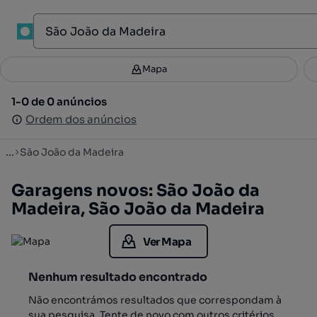
1
Mapa
Mapa
Filtros
Guardar pesquisa
3
1-0 de 0 anúncios
1-0 de 0 anúncios
Ordenar
Ordem dos anúncios
Ordem dos anúncios
...
São João da Madeira
Garagens novos: São João da
Madeira, São João da Madeira
Ver Mapa
Nenhum resultado encontrado
Não encontrámos resultados que correspondam à
sua pesquisa. Tente de novo com outros critérios