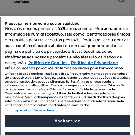
Notícias
PORTAIS
Preocupamo-nos com a sua privacidade
Nós e os nossos parceiros
429
armazenamos e/ou acedemos a
informações num dispositivo, tais como identificadores únicos
Mapa do Site
em cookies para tratar dados pessoais. Pode aceitar ou gerir as
suas escolhas clicando abaixo ou em qualquer momento na
página da política de privacidade. Estas escolhas serão
sinalizadas aos nossos parceiros e não afetarão os dados de
Contacte-nos
navegação.
Política de Cookies,
Política de Privacidade
Nós e os nossos parceiros tratamos os dados para fornecermos:
Utilizar dados de geolocalização precisos. Procurar ativamente as características
do dispositivo para identificação. Compreender os públicos através de estatísticas
SIGA-NOS:
ou combinações de dados de diferentes fontes. Armazenar e/ou aceder a
informações num dispositivo. Medir o desempenho da publicidade. Criar perfis
para personalizar conteúdos. Criar perfis para publicidade personalizada.
Desenvolver e melhorar serviços. Utilizar dados limitados para selecionar
publicidade. Medir o desempenho dos conteúdos. Utilizar dados limitados para
selecionar conteúdos. Utilizar perfis para selecionar publicidade personalizada.
DESCARREGAR NA:
Utilizar perfis para selecionar conteúdos personalizados.
Lista de parceiros (fornecedores)
Aceitar tudo