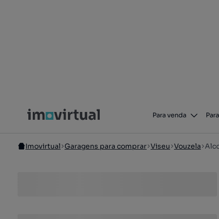
Para venda
Para
Imovirtual
Garagens para comprar
Viseu
Vouzela
Alc