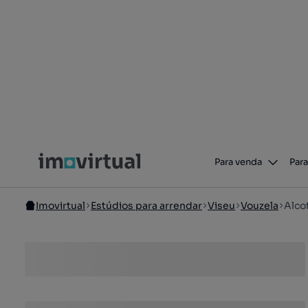
Para venda
Para
Imovirtual
Estúdios para arrendar
Viseu
Vouzela
Alco