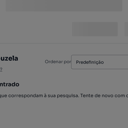
ouzela
Ordenar por
Predefinição
?
ntrado
ue correspondam à sua pesquisa. Tente de novo com 