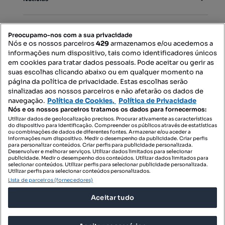
PORTAIS
Preocupamo-nos com a sua privacidade
Nós e os nossos parceiros
429
armazenamos e/ou acedemos a
informações num dispositivo, tais como identificadores únicos
Mapa do Site
em cookies para tratar dados pessoais. Pode aceitar ou gerir as
suas escolhas clicando abaixo ou em qualquer momento na
página da política de privacidade. Estas escolhas serão
sinalizadas aos nossos parceiros e não afetarão os dados de
Contacte-nos
navegação.
Política de Cookies,
Política de Privacidade
Nós e os nossos parceiros tratamos os dados para fornecermos:
Utilizar dados de geolocalização precisos. Procurar ativamente as características
do dispositivo para identificação. Compreender os públicos através de estatísticas
SIGA-NOS:
ou combinações de dados de diferentes fontes. Armazenar e/ou aceder a
informações num dispositivo. Medir o desempenho da publicidade. Criar perfis
para personalizar conteúdos. Criar perfis para publicidade personalizada.
Desenvolver e melhorar serviços. Utilizar dados limitados para selecionar
publicidade. Medir o desempenho dos conteúdos. Utilizar dados limitados para
selecionar conteúdos. Utilizar perfis para selecionar publicidade personalizada.
DESCARREGAR NA:
Utilizar perfis para selecionar conteúdos personalizados.
Lista de parceiros (fornecedores)
Aceitar tudo