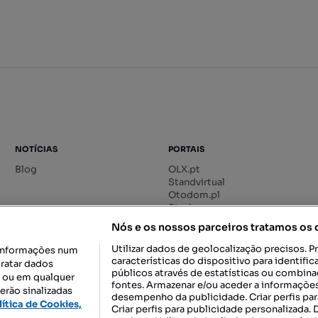
NOTÍCIAS
PORTAIS
Blog
OLX.pt
Standvirtual
Otodom.pl
Storia.ro
Nós e os nossos parceiros tratamos os
Utilizar dados de geolocalização precisos. P
informações num
características do dispositivo para identif
tratar dados
públicos através de estatísticas ou combin
o ou em qualquer
fontes. Armazenar e/ou aceder a informações
erão sinalizadas
desempenho da publicidade. Criar perfis par
DESCARREGAR NA:
lítica de Cookies,
Criar perfis para publicidade personalizada.