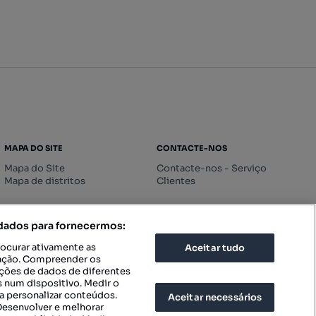
MAPA DO SITE
CONTACTE-NOS
Mapa do Site
Contacte-nos - Serviço
Mapa de distritos
Clientes
 dados para fornecermos:
rocurar ativamente as
Aceitar tudo
icação. Compreender os
ações de dados de diferentes
 num dispositivo. Medir o
a personalizar conteúdos.
Aceitar necessários
 Desenvolver e melhorar