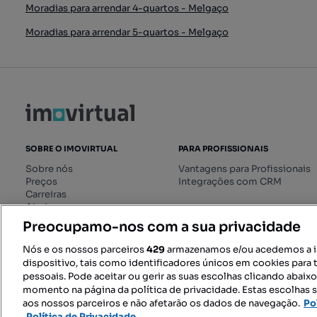
Moradias para arrendar 4-quartos - Melgaço
Moradias para arrendar 5-quartos - Melgaço
SOBRE O IMOVIRTUAL
PARA PROFISSIONAIS
Sobre nós
Vantagens para Profissionais
Preços
Integrações com CRM
Carreiras
Ajuda
Livro de Reclamações online
Preocupamo-nos com a sua privacidade
Regulamento dos Serviços
Digitais
Nós e os nossos parceiros
429
armazenamos e/ou acedemos a 
dispositivo, tais como identificadores únicos em cookies para 
pessoais. Pode aceitar ou gerir as suas escolhas clicando abaix
momento na página da política de privacidade. Estas escolhas s
SIGA-NOS:
aos nossos parceiros e não afetarão os dados de navegação.
Po
Política de Privacidade