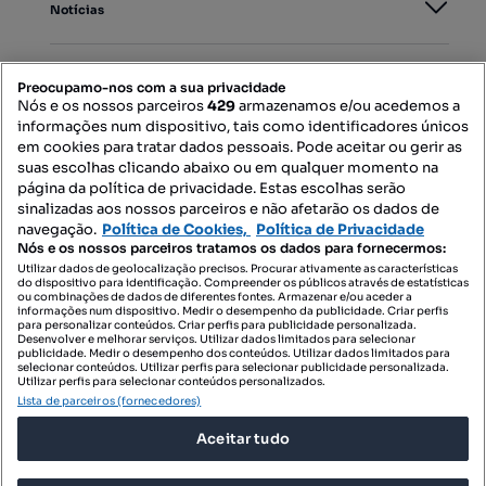
Notícias
PORTAIS
Preocupamo-nos com a sua privacidade
Nós e os nossos parceiros
429
armazenamos e/ou acedemos a
informações num dispositivo, tais como identificadores únicos
Mapa do Site
em cookies para tratar dados pessoais. Pode aceitar ou gerir as
suas escolhas clicando abaixo ou em qualquer momento na
página da política de privacidade. Estas escolhas serão
sinalizadas aos nossos parceiros e não afetarão os dados de
Contacte-nos
navegação.
Política de Cookies,
Política de Privacidade
Nós e os nossos parceiros tratamos os dados para fornecermos:
Utilizar dados de geolocalização precisos. Procurar ativamente as características
do dispositivo para identificação. Compreender os públicos através de estatísticas
SIGA-NOS:
ou combinações de dados de diferentes fontes. Armazenar e/ou aceder a
informações num dispositivo. Medir o desempenho da publicidade. Criar perfis
para personalizar conteúdos. Criar perfis para publicidade personalizada.
Desenvolver e melhorar serviços. Utilizar dados limitados para selecionar
publicidade. Medir o desempenho dos conteúdos. Utilizar dados limitados para
selecionar conteúdos. Utilizar perfis para selecionar publicidade personalizada.
DESCARREGAR NA:
Utilizar perfis para selecionar conteúdos personalizados.
Lista de parceiros (fornecedores)
Aceitar tudo