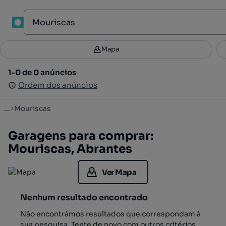
1
Mapa
Mapa
Filtros
Guardar pesquisa
2
1-0 de 0 anúncios
1-0 de 0 anúncios
Ordenar
Ordem dos anúncios
Ordem dos anúncios
...
Mouriscas
Garagens para comprar:
Mouriscas, Abrantes
Ver Mapa
Nenhum resultado encontrado
Não encontrámos resultados que correspondam à
sua pesquisa. Tente de novo com outros critérios