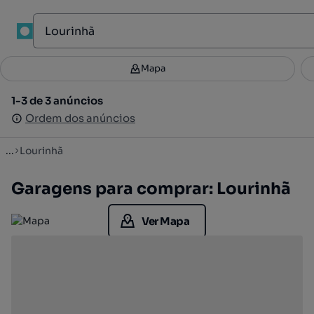
1
Mapa
Mapa
Filtros
Guardar pesquisa
2
1-3 de 3 anúncios
1-3 de 3 anúncios
Ordenar
Ordem dos anúncios
Ordem dos anúncios
...
Lourinhã
Garagens para comprar: Lourinhã
Ver Mapa