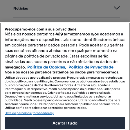
Notícias
PORTAIS
Preocupamo-nos com a sua privacidade
Nós e os nossos parceiros
429
armazenamos e/ou acedemos a
informações num dispositivo, tais como identificadores únicos
Mapa do Site
em cookies para tratar dados pessoais. Pode aceitar ou gerir as
suas escolhas clicando abaixo ou em qualquer momento na
página da política de privacidade. Estas escolhas serão
sinalizadas aos nossos parceiros e não afetarão os dados de
Contacte-nos
navegação.
Política de Cookies,
Política de Privacidade
Nós e os nossos parceiros tratamos os dados para fornecermos:
Utilizar dados de geolocalização precisos. Procurar ativamente as características
do dispositivo para identificação. Compreender os públicos através de estatísticas
SIGA-NOS:
ou combinações de dados de diferentes fontes. Armazenar e/ou aceder a
informações num dispositivo. Medir o desempenho da publicidade. Criar perfis
para personalizar conteúdos. Criar perfis para publicidade personalizada.
Desenvolver e melhorar serviços. Utilizar dados limitados para selecionar
publicidade. Medir o desempenho dos conteúdos. Utilizar dados limitados para
selecionar conteúdos. Utilizar perfis para selecionar publicidade personalizada.
DESCARREGAR NA:
Utilizar perfis para selecionar conteúdos personalizados.
Lista de parceiros (fornecedores)
Aceitar tudo