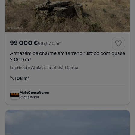
99 000 €
916,67 €/m²
Armazém de charme em terreno rústico com quase
7.000 m²
Lourinhã e Atalaia, Lourinhã, Lisboa
108 m²
Preço por metro quadrado
MaisConsultores
Profissional