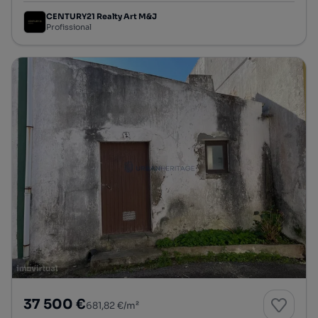
CENTURY21 Realty Art M&J
Profissional
37 500 €
681,82 €/m²