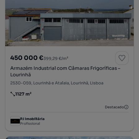
450 000 €
399,29 €/m²
Armazém Industrial com Câmaras Frigoríficas –
Lourinhã
2530-059, Lourinhã e Atalaia, Lourinhã, Lisboa
1127 m²
Preço por metro quadrado
Destacado
P.I Imobiliária
Profissional