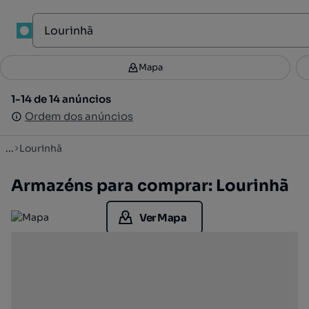
1
Mapa
Mapa
Filtros
Guardar pesquisa
2
1-14 de 14 anúncios
1-14 de 14 anúncios
Ordenar
Ordem dos anúncios
Ordem dos anúncios
...
Lourinhã
Armazéns para comprar: Lourinhã
Ver Mapa