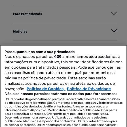
Para Profissionais
Notícias
PORTAIS
Preocupamo-nos com a sua privacidade
Nós e os nossos parceiros
429
armazenamos e/ou acedemos a
informações num dispositivo, tais como identificadores únicos
Mapa do Site
em cookies para tratar dados pessoais. Pode aceitar ou gerir as
suas escolhas clicando abaixo ou em qualquer momento na
página da política de privacidade. Estas escolhas serão
sinalizadas aos nossos parceiros e não afetarão os dados de
Contacte-nos
navegação.
Política de Cookies,
Política de Privacidade
Nós e os nossos parceiros tratamos os dados para fornecermos:
Utilizar dados de geolocalização precisos. Procurar ativamente as características
do dispositivo para identificação. Compreender os públicos através de estatísticas
SIGA-NOS:
ou combinações de dados de diferentes fontes. Armazenar e/ou aceder a
informações num dispositivo. Medir o desempenho da publicidade. Criar perfis
para personalizar conteúdos. Criar perfis para publicidade personalizada.
Desenvolver e melhorar serviços. Utilizar dados limitados para selecionar
publicidade. Medir o desempenho dos conteúdos. Utilizar dados limitados para
selecionar conteúdos. Utilizar perfis para selecionar publicidade personalizada.
DESCARREGAR NA: