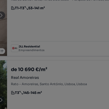
T1-T3
53-141 m²
Tipologia
Preço por metro quadrado
JLL Residential
Empreendimentos
/
17
de 10 690 €/m²
Real Amoreiras
Rato - Amoreiras, Santo António, Lisboa, Lisboa
T3
145-145 m²
Tipologia
Preço por metro quadrado