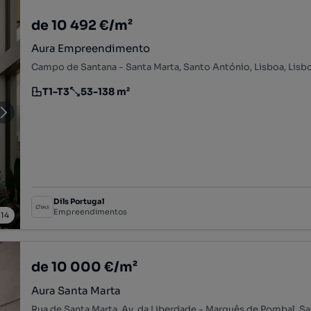
de 10 492 €/m²
Aura Empreendimento
Campo de Santana - Santa Marta, Santo António, Lisboa, Lisb
T1-T3
53-138 m²
Tipologia
Preço por metro quadrado
Dils Portugal
Empreendimentos
/
14
de 10 000 €/m²
Aura Santa Marta