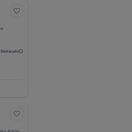
oa
Destacado
Rua de Santa Marta, Av. da Liberdade - Marquês de Pombal, Santo António, Lisboa, Lisboa