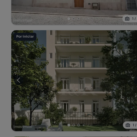
1
/
Por iniciar
1