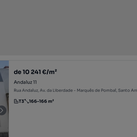
de 10 241 €/m²
Andaluz 11
T3
166-166 m²
Tipologia
Preço por metro quadrado