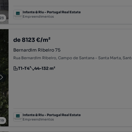
Infante & Riu - Portugal Real Estate
Empreendimentos
23
de 8123 €/m²
Bernardim Ribeiro 75
T1-T4
44-132 m²
Tipologia
Preço por metro quadrado
Infante & Riu - Portugal Real Estate
Empreendimentos
/
19