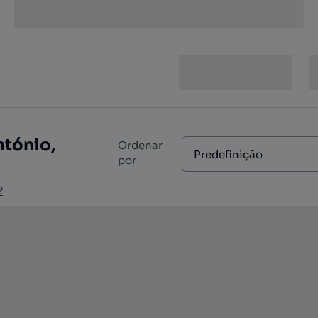
tónio,
Ordenar
Predefinição
por
?