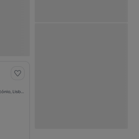
Rua Andaluz, Av. da Liberdade - Marquês de Pombal, Santo António, Lisboa, Lisboa