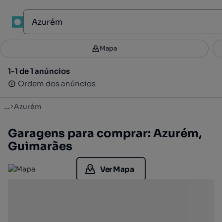
1
Mapa
Mapa
Filtros
Guardar pesquisa
2
1-1 de 1 anúncios
1-1 de 1 anúncios
Ordenar
Ordem dos anúncios
Ordem dos anúncios
...
Azurém
Garagens para comprar: Azurém,
Guimarães
Ver Mapa