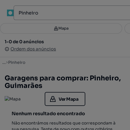
1
Mapa
Mapa
Filtros
Guardar pesquisa
2
1-0 de 0 anúncios
1-0 de 0 anúncios
Ordenar
Ordem dos anúncios
Ordem dos anúncios
...
Pinheiro
Garagens para comprar: Pinheiro,
Guimarães
Ver Mapa
Nenhum resultado encontrado
Não encontrámos resultados que correspondam à
sua pesquisa. Tente de novo com outros critérios