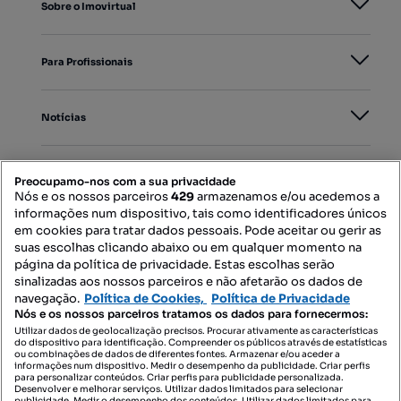
Sobre o Imovirtual
Para Profissionais
Notícias
PORTAIS
Preocupamo-nos com a sua privacidade
Nós e os nossos parceiros
429
armazenamos e/ou acedemos a
informações num dispositivo, tais como identificadores únicos
Mapa do Site
em cookies para tratar dados pessoais. Pode aceitar ou gerir as
suas escolhas clicando abaixo ou em qualquer momento na
página da política de privacidade. Estas escolhas serão
sinalizadas aos nossos parceiros e não afetarão os dados de
Contacte-nos
navegação.
Política de Cookies,
Política de Privacidade
Nós e os nossos parceiros tratamos os dados para fornecermos:
Utilizar dados de geolocalização precisos. Procurar ativamente as características
do dispositivo para identificação. Compreender os públicos através de estatísticas
SIGA-NOS:
ou combinações de dados de diferentes fontes. Armazenar e/ou aceder a
informações num dispositivo. Medir o desempenho da publicidade. Criar perfis
para personalizar conteúdos. Criar perfis para publicidade personalizada.
Desenvolver e melhorar serviços. Utilizar dados limitados para selecionar
publicidade. Medir o desempenho dos conteúdos. Utilizar dados limitados para