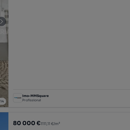
Imo-MMSquare
Profissional
/
14
80 000 €
1111,11 €/m²