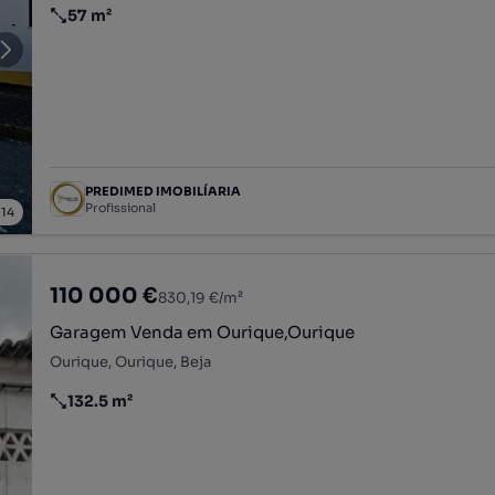
57 m²
Preço por metro quadrado
PREDIMED IMOBILÍARIA
Profissional
/
14
110 000 €
830,19 €/m²
Garagem Venda em Ourique,Ourique
Ourique, Ourique, Beja
132.5 m²
Preço por metro quadrado