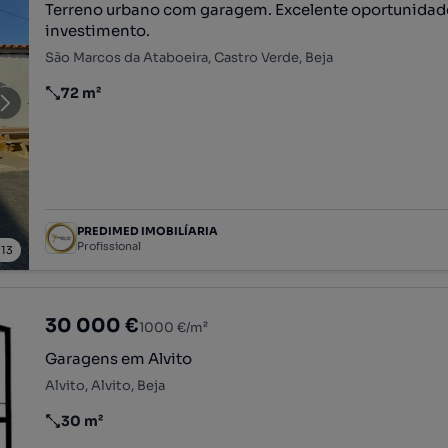
Terreno urbano com garagem. Excelente oportunidad
investimento.
São Marcos da Ataboeira, Castro Verde, Beja
72 m²
Preço por metro quadrado
PREDIMED IMOBILÍARIA
Profissional
/
13
30 000 €
1000 €/m²
Garagens em Alvito
Alvito, Alvito, Beja
30 m²
Preço por metro quadrado