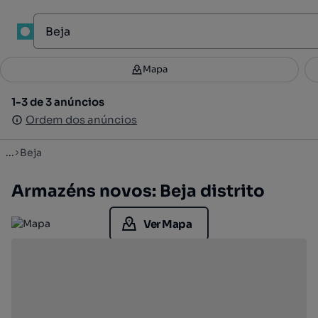
Mapa
Mapa
Filtros
Guardar pesquisa
3
1-3 de 3 anúncios
1-3 de 3 anúncios
Ordenar
Ordem dos anúncios
Ordem dos anúncios
...
Beja
Armazéns novos: Beja distrito
Ver Mapa