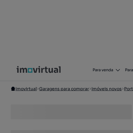
Para venda
Para
Imovirtual
Garagens para comprar
Imóveis novos
Port