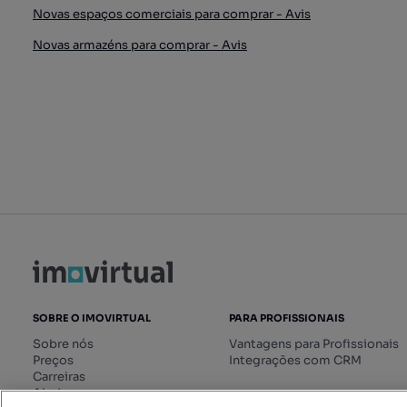
Novas espaços comerciais para comprar - Avis
Novas armazéns para comprar - Avis
SOBRE O IMOVIRTUAL
PARA PROFISSIONAIS
Sobre nós
Vantagens para Profissionais
Preços
Integrações com CRM
Carreiras
Ajuda