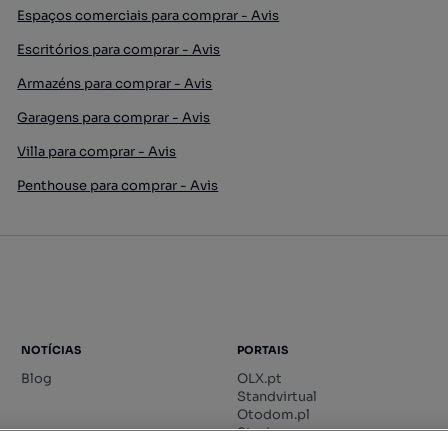
Espaços comerciais para comprar - Avis
Escritórios para comprar - Avis
Armazéns para comprar - Avis
Garagens para comprar - Avis
Villa para comprar - Avis
Penthouse para comprar - Avis
NOTÍCIAS
PORTAIS
Blog
OLX.pt
Standvirtual
Otodom.pl
Storia.ro