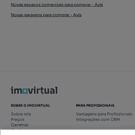
Novas espaços comerciais para comprar - Avis
Novas garagens para comprar - Avis
SOBRE O IMOVIRTUAL
PARA PROFISSIONAIS
Sobre nós
Vantagens para Profissionais
Preços
Integrações com CRM
Carreiras
Ajuda