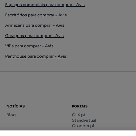
Espaços comerciais para comprar - Avis
Escritórios para comprar - Avis
Armazéns para comprar - Avis
Garagens para comprar - Avis
Villa para comprar - Avis
Penthouse para comprar - Avis
NOTÍCIAS
PORTAIS
Blog
OLX.pt
Standvirtual
Otodom.pl
Storia.ro