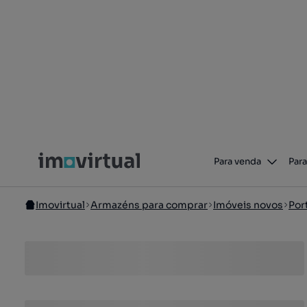
Para venda
Para
Imovirtual
Armazéns para comprar
Imóveis novos
Por