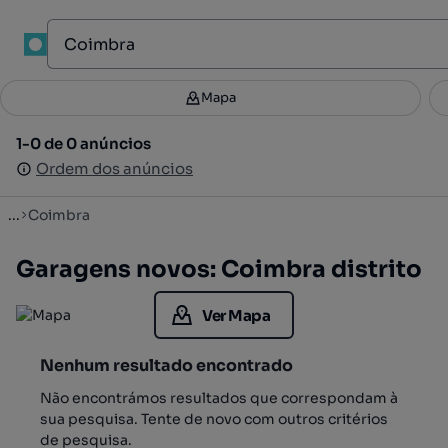
Mapa
Mapa
Filtros
Guardar pesquisa
3
1-0 de 0 anúncios
1-0 de 0 anúncios
Ordenar
Ordem dos anúncios
Ordem dos anúncios
...
Coimbra
Garagens novos: Coimbra distrito
Ver Mapa
Nenhum resultado encontrado
Não encontrámos resultados que correspondam à
sua pesquisa. Tente de novo com outros critérios
de pesquisa.