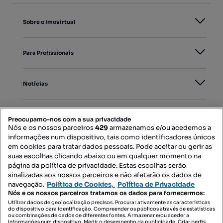
Sobre o Imovirtual
Para Profissionais
Notícias
PORTAIS
Preocupamo-nos com a sua privacidade
Nós e os nossos parceiros
429
armazenamos e/ou acedemos a
informações num dispositivo, tais como identificadores únicos
Mapa do Site
em cookies para tratar dados pessoais. Pode aceitar ou gerir as
suas escolhas clicando abaixo ou em qualquer momento na
página da política de privacidade. Estas escolhas serão
sinalizadas aos nossos parceiros e não afetarão os dados de
Contacte-nos
navegação.
Política de Cookies,
Política de Privacidade
Nós e os nossos parceiros tratamos os dados para fornecermos:
Utilizar dados de geolocalização precisos. Procurar ativamente as características
do dispositivo para identificação. Compreender os públicos através de estatísticas
SIGA-NOS:
ou combinações de dados de diferentes fontes. Armazenar e/ou aceder a
informações num dispositivo. Medir o desempenho da publicidade. Criar perfis