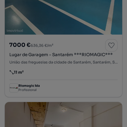
7000 €
636,36 €/m²
Lugar de Garagem - Santarém ***RIOMAGIC***
União das freguesias da cidade de Santarém, Santarém, Santarém
11 m²
Preço por metro quadrado
Riomagic lda
Profissional