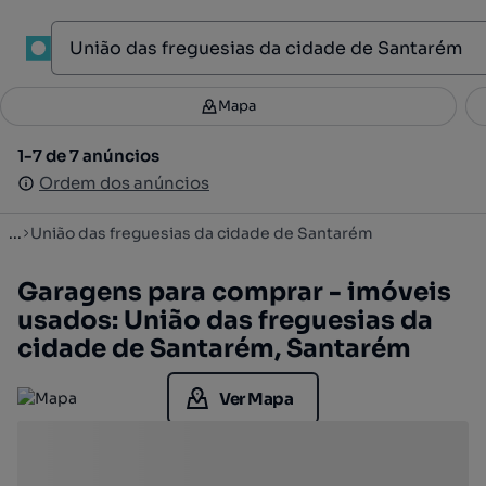
1
Mapa
Mapa
Filtros
Guardar pesquisa
3
1-7 de 7 anúncios
1-7 de 7 anúncios
Ordenar
Ordem dos anúncios
Ordem dos anúncios
...
União das freguesias da cidade de Santarém
Garagens para comprar - imóveis
usados: União das freguesias da
cidade de Santarém, Santarém
Ver Mapa