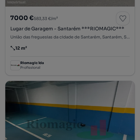
7000 €
583,33 €/m²
Lugar de Garagem - Santarém ***RIOMAGIC***
União das freguesias da cidade de Santarém, Santarém, Santarém
12 m²
Preço por metro quadrado
Riomagic lda
Profissional