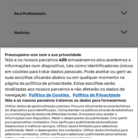
Para Profissionais
Notícias
PORTAIS
Preocupamo-nos com a sua privacidade
Nós e os nossos parceiros
429
armazenamos e/ou acedemos a
informações num dispositivo, tais como identificadores únicos
Mapa do Site
em cookies para tratar dados pessoais. Pode aceitar ou gerir as
suas escolhas clicando abaixo ou em qualquer momento na
página da política de privacidade. Estas escolhas serão
sinalizadas aos nossos parceiros e não afetarão os dados de
Contacte-nos
navegação.
Política de Cookies,
Política de Privacidade
Nós e os nossos parceiros tratamos os dados para fornecermos:
Utilizar dados de geolocalização precisos. Procurar ativamente as características
do dispositivo para identificação. Compreender os públicos através de estatísticas
SIGA-NOS:
ou combinações de dados de diferentes fontes. Armazenar e/ou aceder a
informações num dispositivo. Medir o desempenho da publicidade. Criar perfis
para personalizar conteúdos. Criar perfis para publicidade personalizada.
Desenvolver e melhorar serviços. Utilizar dados limitados para selecionar
publicidade. Medir o desempenho dos conteúdos. Utilizar dados limitados para
selecionar conteúdos. Utilizar perfis para selecionar publicidade personalizada.
DESCARREGAR NA: