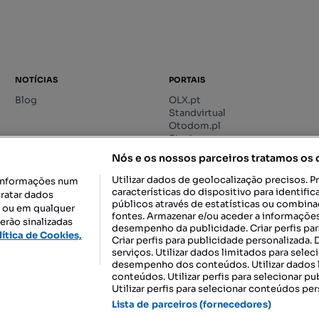
NOTÍCIAS
PORTAIS
Blog
OLX.pt
Standvirtual
Otodom.pl
Storia.ro
Nós e os nossos parceiros tratamos os
Utilizar dados de geolocalização precisos. P
informações num
características do dispositivo para identif
tratar dados
públicos através de estatísticas ou combin
o ou em qualquer
fontes. Armazenar e/ou aceder a informações
erão sinalizadas
desempenho da publicidade. Criar perfis par
DESCARREGAR NA:
lítica de Cookies,
Criar perfis para publicidade personalizada.
serviços. Utilizar dados limitados para selec
desempenho dos conteúdos. Utilizar dados l
conteúdos. Utilizar perfis para selecionar pu
Utilizar perfis para selecionar conteúdos per
gal, S.A.
TERMOS DE UTILIZAÇÃO
POLÍTICA DE PRIVACIDADE
CONF
Lista de parceiros (fornecedores)