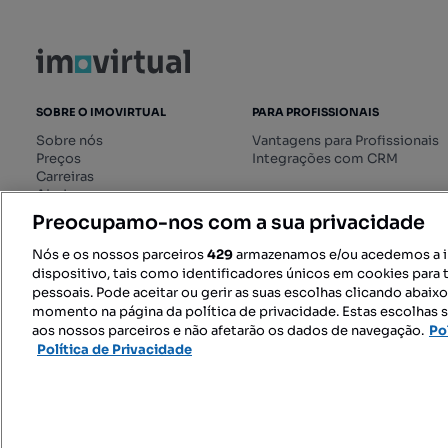
SOBRE O IMOVIRTUAL
PARA PROFISSIONAIS
Sobre nós
Vantagens para Profissionais
Preços
Integrações com CRM
Carreiras
Ajuda
Livro de Reclamações online
Preocupamo-nos com a sua privacidade
Regulamento dos Serviços
Digitais
Nós e os nossos parceiros
429
armazenamos e/ou acedemos a 
dispositivo, tais como identificadores únicos em cookies para 
pessoais. Pode aceitar ou gerir as suas escolhas clicando abaix
momento na página da política de privacidade. Estas escolhas s
SIGA-NOS:
aos nossos parceiros e não afetarão os dados de navegação.
Po
Política de Privacidade
© 2026 Imovirtual.com, OLX Portu