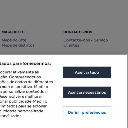
MAPA DO SITE
CONTACTE-NOS
Mapa do Site
Contacte-nos - Serviço
Mapa de distritos
Clientes
 dados para fornecermos:
rocurar ativamente as
Aceitar tudo
icação. Compreender os
ações de dados de diferentes
 num dispositivo. Medir o
a personalizar conteúdos.
Aceitar necessários
 Desenvolver e melhorar
ionar publicidade. Medir o
imitados para selecionar
blicidade personalizada.
Definir preferências
sonalizados.
IGURAÇÕES DE PRIVACIDADE