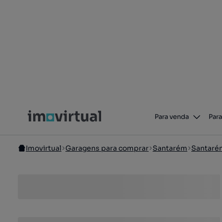
Para venda
Para
Imovirtual
Garagens para comprar
Santarém
Santaré