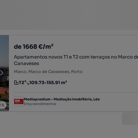
de 1668 €/m²
Apartamentos novos T1 e T2 com terraços no Marco d
Canaveses
Marco, Marco de Canaveses, Porto
T2
109.73-155.91 m²
Tipologia
Preço por metro quadrado
Mediapredium - Mediação Imobiliária, Lda
Empreendimentos
/
5