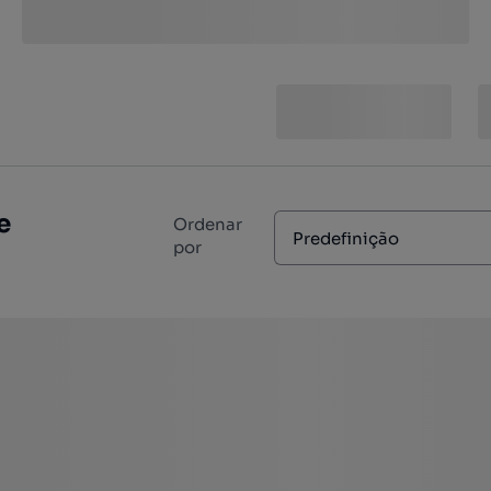
e
Ordenar
Predefinição
por