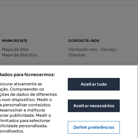
MAPA DO SITE
CONTACTE-NOS
Mapa do Site
Contacte-nos - Serviço
Mapa de distritos
Clientes
 dados para fornecermos:
rocurar ativamente as
Aceitar tudo
icação. Compreender os
ações de dados de diferentes
 num dispositivo. Medir o
a personalizar conteúdos.
Aceitar necessários
 Desenvolver e melhorar
ionar publicidade. Medir o
imitados para selecionar
blicidade personalizada.
Definir preferências
sonalizados.
IGURAÇÕES DE PRIVACIDADE