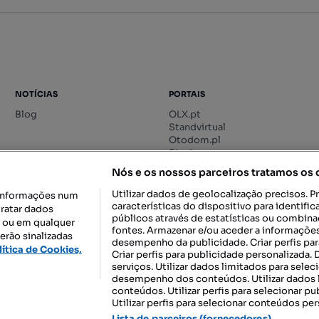
NOTÍCIAS
PORTAIS
Blog
OLX.pt
Standvirtual
Otodom.pl
Storia.ro
Nós e os nossos parceiros tratamos os
Utilizar dados de geolocalização precisos. P
informações num
características do dispositivo para identif
tratar dados
públicos através de estatísticas ou combin
o ou em qualquer
fontes. Armazenar e/ou aceder a informações
erão sinalizadas
desempenho da publicidade. Criar perfis par
DESCARREGAR NA:
lítica de Cookies,
Criar perfis para publicidade personalizada.
serviços. Utilizar dados limitados para selec
desempenho dos conteúdos. Utilizar dados l
conteúdos. Utilizar perfis para selecionar pu
Utilizar perfis para selecionar conteúdos per
gal, S.A.
TERMOS DE UTILIZAÇÃO
POLÍTICA DE PRIVACIDADE
CONF
Lista de parceiros (fornecedores)