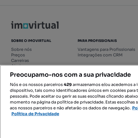
SOBRE O IMOVIRTUAL
PARA PROFISSIONAIS
Sobre nós
Vantagens para Profissionais
Preços
Integrações com CRM
Carreiras
Ajuda
Livro de Reclamações online
Preocupamo-nos com a sua privacidade
Regulamento dos Serviços
Digitais
Nós e os nossos parceiros
429
armazenamos e/ou acedemos a 
dispositivo, tais como identificadores únicos em cookies para 
pessoais. Pode aceitar ou gerir as suas escolhas clicando abaix
momento na página da política de privacidade. Estas escolhas s
SIGA-NOS:
aos nossos parceiros e não afetarão os dados de navegação.
Po
Política de Privacidade
© 2026 Imovirtual.com, OLX Portu