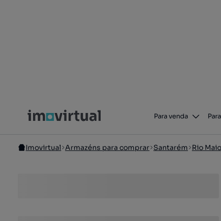
Para venda
Para
Imovirtual
Armazéns para comprar
Santarém
Rio Maio