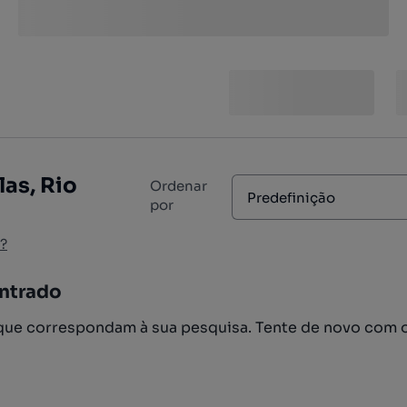
as, Rio
Ordenar
Predefinição
por
?
ntrado
ue correspondam à sua pesquisa. Tente de novo com 