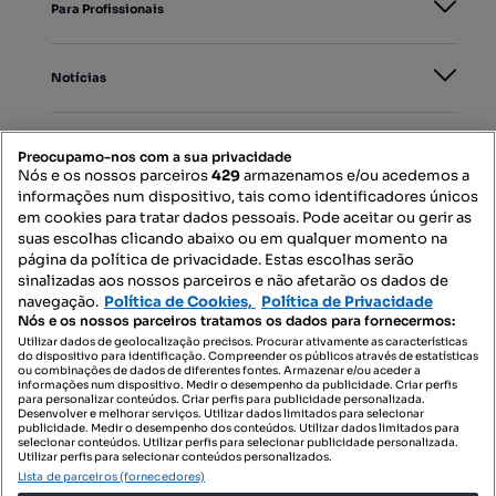
Para Profissionais
Notícias
PORTAIS
Preocupamo-nos com a sua privacidade
Nós e os nossos parceiros
429
armazenamos e/ou acedemos a
informações num dispositivo, tais como identificadores únicos
Mapa do Site
em cookies para tratar dados pessoais. Pode aceitar ou gerir as
suas escolhas clicando abaixo ou em qualquer momento na
página da política de privacidade. Estas escolhas serão
sinalizadas aos nossos parceiros e não afetarão os dados de
Contacte-nos
navegação.
Política de Cookies,
Política de Privacidade
Nós e os nossos parceiros tratamos os dados para fornecermos:
Utilizar dados de geolocalização precisos. Procurar ativamente as características
do dispositivo para identificação. Compreender os públicos através de estatísticas
SIGA-NOS:
ou combinações de dados de diferentes fontes. Armazenar e/ou aceder a
informações num dispositivo. Medir o desempenho da publicidade. Criar perfis
para personalizar conteúdos. Criar perfis para publicidade personalizada.
Desenvolver e melhorar serviços. Utilizar dados limitados para selecionar
publicidade. Medir o desempenho dos conteúdos. Utilizar dados limitados para
selecionar conteúdos. Utilizar perfis para selecionar publicidade personalizada.
DESCARREGAR NA:
Utilizar perfis para selecionar conteúdos personalizados.
Lista de parceiros (fornecedores)