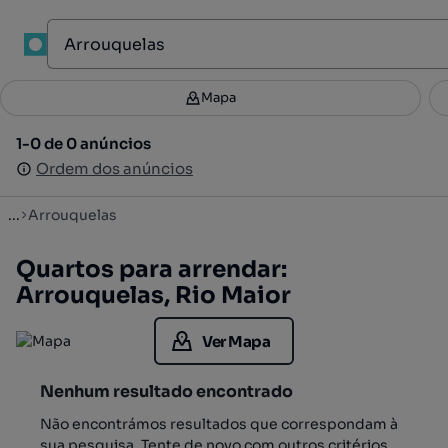
1
Mapa
Mapa
Filtros
Guardar pesquisa
3
1-0 de 0 anúncios
1-0 de 0 anúncios
Ordenar
Ordem dos anúncios
Ordem dos anúncios
...
Arrouquelas
Quartos para arrendar:
Arrouquelas, Rio Maior
Ver Mapa
Nenhum resultado encontrado
Não encontrámos resultados que correspondam à
sua pesquisa. Tente de novo com outros critérios