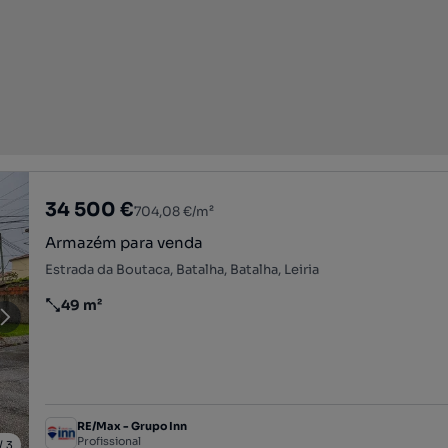
34 500 €
704,08 €/m²
Armazém para venda
Estrada da Boutaca, Batalha, Batalha, Leiria
49 m²
Preço por metro quadrado
RE/Max - Grupo Inn
Profissional
/
3