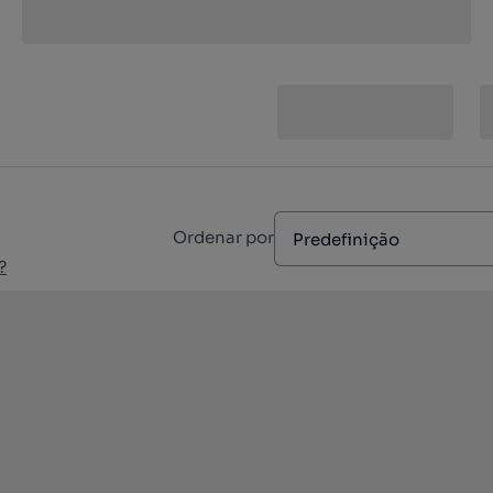
Ordenar por
Predefinição
?