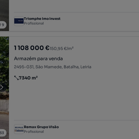
Triomphe Imo Invest
Profissional
/
9
1 108 000 €
150,95 €/m²
Armazém para venda
2495-031, São Mamede, Batalha, Leiria
7340 m²
Preço por metro quadrado
Remax Grupo Visão
Profissional
33