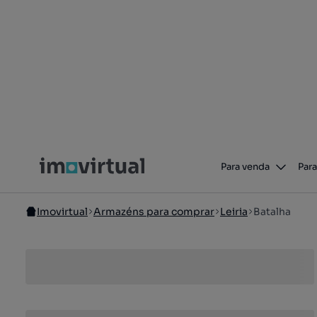
Para venda
Para
Imovirtual
Armazéns para comprar
Leiria
Batalha