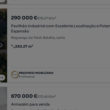
290 000 €
878,07 €/m²
Pavilhão Industrial com Excelente Localização e Poten
Expansão
Reguengo do Fetal, Batalha, Leiria
330.27 m²
Preço por metro quadrado
PREDIMED IMOBILÍARIA
Profissional
/
6
670 000 €
573,45 €/m²
Armazém para venda