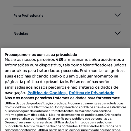
Para Profissionais
Notícias
PORTAIS
Preocupamo-nos com a sua privacidade
Nós e os nossos parceiros
429
armazenamos e/ou acedemos a
informações num dispositivo, tais como identificadores únicos
Mapa do Site
em cookies para tratar dados pessoais. Pode aceitar ou gerir as
suas escolhas clicando abaixo ou em qualquer momento na
página da política de privacidade. Estas escolhas serão
sinalizadas aos nossos parceiros e não afetarão os dados de
Contacte-nos
navegação.
Política de Cookies,
Política de Privacidade
Nós e os nossos parceiros tratamos os dados para fornecermos:
Utilizar dados de geolocalização precisos. Procurar ativamente as características
do dispositivo para identificação. Compreender os públicos através de estatísticas
SIGA-NOS:
ou combinações de dados de diferentes fontes. Armazenar e/ou aceder a
informações num dispositivo. Medir o desempenho da publicidade. Criar perfis
para personalizar conteúdos. Criar perfis para publicidade personalizada.
Desenvolver e melhorar serviços. Utilizar dados limitados para selecionar
publicidade. Medir o desempenho dos conteúdos. Utilizar dados limitados para
selecionar conteúdos. Utilizar perfis para selecionar publicidade personalizada.