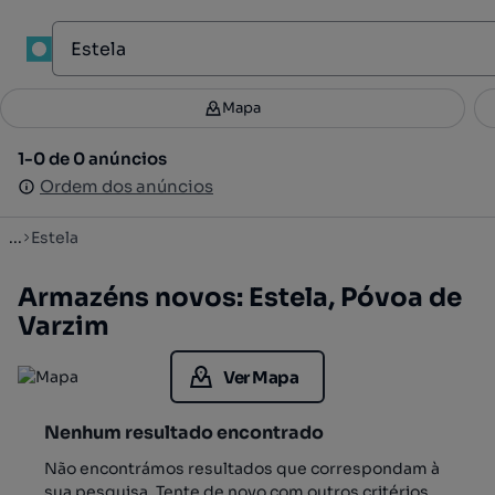
1
Mapa
Mapa
Filtros
Guardar pesquisa
3
1-0 de 0 anúncios
1-0 de 0 anúncios
Ordenar
Ordem dos anúncios
Ordem dos anúncios
...
Estela
Armazéns novos: Estela, Póvoa de
Varzim
Ver Mapa
Nenhum resultado encontrado
Não encontrámos resultados que correspondam à
sua pesquisa. Tente de novo com outros critérios