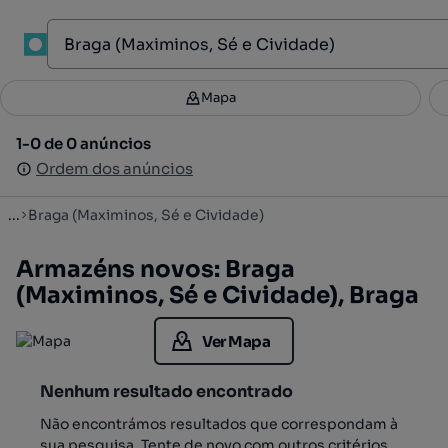
1
Mapa
Mapa
Filtros
Guardar pesquisa
3
1-0 de 0 anúncios
1-0 de 0 anúncios
Ordenar
Ordem dos anúncios
Ordem dos anúncios
...
Braga (Maximinos, Sé e Cividade)
Armazéns novos: Braga
(Maximinos, Sé e Cividade), Braga
Ver Mapa
Nenhum resultado encontrado
Não encontrámos resultados que correspondam à
sua pesquisa. Tente de novo com outros critérios