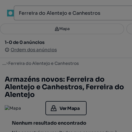
1
Mapa
Mapa
Filtros
Guardar pesquisa
3
1-0 de 0 anúncios
1-0 de 0 anúncios
Ordenar
Ordem dos anúncios
Ordem dos anúncios
...
Ferreira do Alentejo e Canhestros
Armazéns novos: Ferreira do
Alentejo e Canhestros, Ferreira do
Alentejo
Ver Mapa
Nenhum resultado encontrado