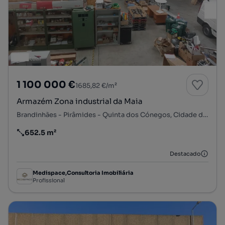
1 100 000 €
1685,82 €/m²
Armazém Zona industrial da Maia
Brandinhães - Pirâmides - Quinta dos Cónegos, Cidade da Maia, Maia, Porto
652.5 m²
Preço por metro quadrado
Destacado
Medispace,Consultoria Imobiliária
Profissional