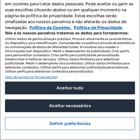
em cookies para tratar dados pessoais. Pode aceitar ou gerir as
700 m²
Preço por metro quadrado
suas escolhas clicando abaixo ou em qualquer momento na
página da política de privacidade. Estas escolhas serão
Zome Maia
sinalizadas aos nossos parceiros e não afetarão os dados de
Profissional
navegação.
Política de Cookies,
Política de Privacidade
Nós e os nossos parceiros tratamos os dados para fornecermos:
Utilizar dados de geolocalização precisos. Procurar ativamente as características
do dispositivo para identificação. Compreender os públicos através de estatísticas
ou combinações de dados de diferentes fontes. Armazenar e/ou aceder a
informações num dispositivo. Medir o desempenho da publicidade. Criar perfis
para personalizar conteúdos. Criar perfis para publicidade personalizada.
Desenvolver e melhorar serviços. Utilizar dados limitados para selecionar
publicidade. Medir o desempenho dos conteúdos. Utilizar dados limitados para
selecionar conteúdos. Utilizar perfis para selecionar publicidade personalizada.
Utilizar perfis para selecionar conteúdos personalizados.
Lista de parceiros (fornecedores)
Aceitar tudo
Aceitar necessários
Definir preferências