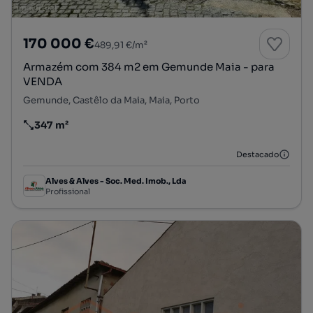
170 000 €
489,91 €/m²
Armazém com 384 m2 em Gemunde Maia - para
VENDA
Gemunde, Castêlo da Maia, Maia, Porto
347 m²
Preço por metro quadrado
Destacado
Alves & Alves - Soc. Med. Imob., Lda
Profissional