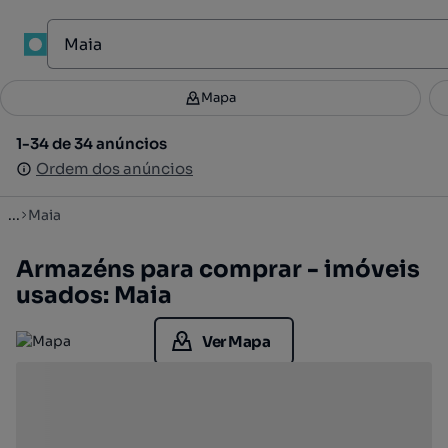
1
Mapa
Mapa
Filtros
Guardar pesquisa
3
1-34 de 34 anúncios
1-34 de 34 anúncios
Ordenar
Ordem dos anúncios
Ordem dos anúncios
...
Maia
Armazéns para comprar - imóveis
usados: Maia
Ver Mapa