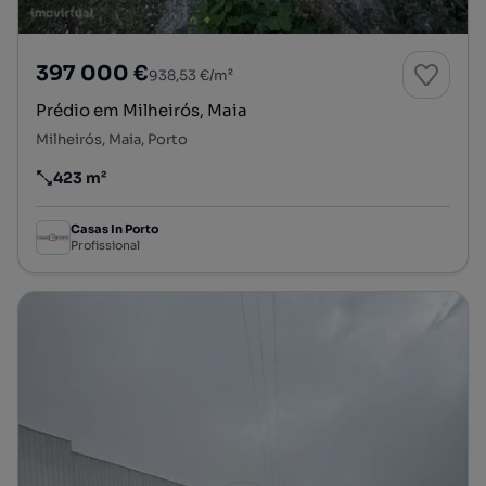
397 000 €
938,53 €/m²
Prédio em Milheirós, Maia
Milheirós, Maia, Porto
423 m²
Preço por metro quadrado
Casas In Porto
Profissional