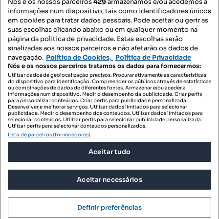
Nós e os nossos parceiros
429
armazenamos e/ou acedemos a
informações num dispositivo, tais como identificadores únicos
Mapa do Site
em cookies para tratar dados pessoais. Pode aceitar ou gerir as
suas escolhas clicando abaixo ou em qualquer momento na
página da política de privacidade. Estas escolhas serão
sinalizadas aos nossos parceiros e não afetarão os dados de
Contacte-nos
navegação.
Política de Cookies,
Política de Privacidade
Nós e os nossos parceiros tratamos os dados para fornecermos:
Utilizar dados de geolocalização precisos. Procurar ativamente as características
do dispositivo para identificação. Compreender os públicos através de estatísticas
SIGA-NOS:
ou combinações de dados de diferentes fontes. Armazenar e/ou aceder a
informações num dispositivo. Medir o desempenho da publicidade. Criar perfis
para personalizar conteúdos. Criar perfis para publicidade personalizada.
Desenvolver e melhorar serviços. Utilizar dados limitados para selecionar
publicidade. Medir o desempenho dos conteúdos. Utilizar dados limitados para
selecionar conteúdos. Utilizar perfis para selecionar publicidade personalizada.
DESCARREGAR NA:
Utilizar perfis para selecionar conteúdos personalizados.
Lista de parceiros (fornecedores)
Aceitar tudo
Aceitar necessários
© 2026 Imovirtual.com, OLX Portugal, S.A.
TERMOS DE UTILIZAÇÃO
Definir preferências
POLÍTICA DE PRIVACIDADE
CONFIGURAÇÕES DE PRIVACIDADE