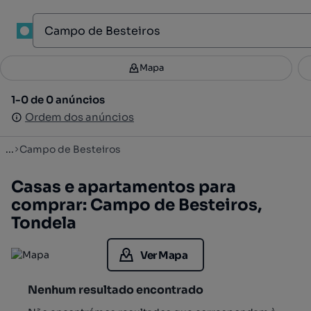
1
Mapa
Mapa
Filtros
Guardar pesquisa
1
1-0 de 0 anúncios
1-0 de 0 anúncios
Ordenar
Ordem dos anúncios
Ordem dos anúncios
...
Campo de Besteiros
Casas e apartamentos para
comprar: Campo de Besteiros,
Tondela
Ver Mapa
Nenhum resultado encontrado