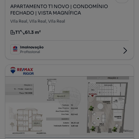
APARTAMENTO T1 NOVO | CONDOMÍNIO
FECHADO | VISTA MAGNÍFICA
Vila Real, Vila Real, Vila Real
T1
61.3 m²
Tipologia
Preço por metro quadrado
Imoinovação
Profissional