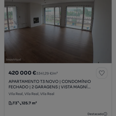
420 000 €
3341,29 €/m²
APARTAMENTO T3 NOVO | CONDOMÍNIO
FECHADO | 2 GARAGENS | VISTA MAGNÍ...
Vila Real, Vila Real, Vila Real
T3
125.7 m²
Tipologia
Preço por metro quadrado
Destacado