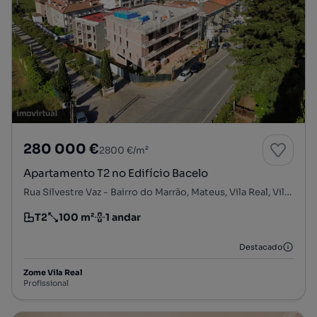
280 000 €
2800 €/m²
Apartamento T2 no Edifício Bacelo
Rua Silvestre Vaz - Bairro do Marrão, Mateus, Vila Real, Vila Real
T2
100 m²
1 andar
Tipologia
Preço por metro quadrado
Andar
Destacado
Zome Vila Real
Profissional