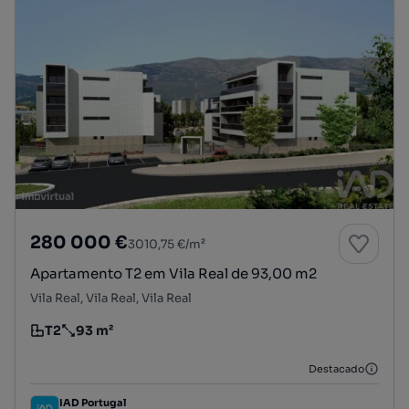
280 000 €
3010,75 €/m²
Apartamento T2 em Vila Real de 93,00 m2
Vila Real, Vila Real, Vila Real
T2
93 m²
Tipologia
Preço por metro quadrado
Destacado
IAD Portugal