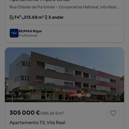
Rua Cidade de Portimão - Cooperativa Habireal, Vila Real, Vila Real, Vila Real
T4
213.68 m²
3 andar
Tipologia
Preço por metro quadrado
Andar
RE/MAX Rigor
Profissional
305 000 €
1386,36 €/m²
Apartamento T3, Vila Real