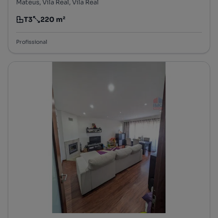
Mateus, Vila Real, Vila Real
T3
220 m²
Tipologia
Preço por metro quadrado
Profissional