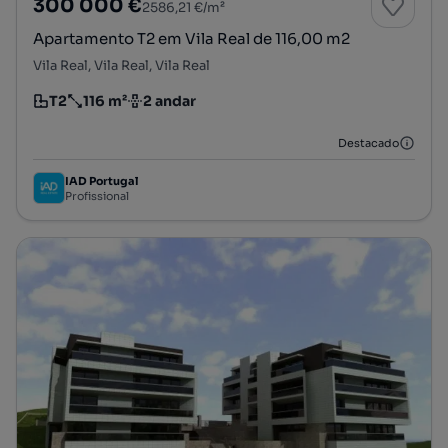
300 000 €
2586,21 €/m²
Apartamento T2 em Vila Real de 116,00 m2
Vila Real, Vila Real, Vila Real
T2
116 m²
2 andar
Tipologia
Preço por metro quadrado
Andar
Destacado
IAD Portugal
Profissional