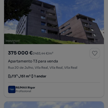
375 000 €
2483,44 €/m²
Apartamento T3 para venda
Rua 20 de Julho, Vila Real, Vila Real, Vila Real
T3
151 m²
1 andar
Tipologia
Preço por metro quadrado
Andar
RE/MAX Rigor
Profissional