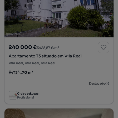
240 000 €
3428,57 €/m²
Apartamento T3 situado em Vila Real
Vila Real, Vila Real, Vila Real
T3
70 m²
Tipologia
Preço por metro quadrado
Destacado
CidadesLusas
Profissional