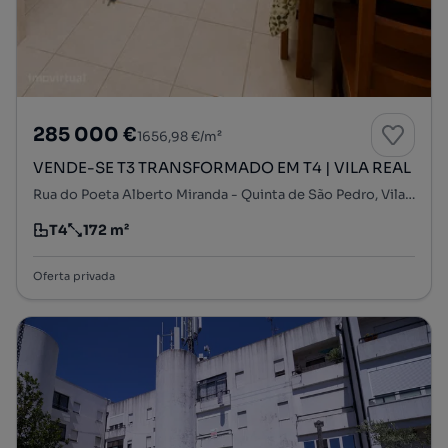
285 000 €
1656,98 €/m²
VENDE-SE T3 TRANSFORMADO EM T4 | VILA REAL
Rua do Poeta Alberto Miranda - Quinta de São Pedro, Vila Real, Vila Real, Vila Real
T4
172 m²
Tipologia
Preço por metro quadrado
Oferta privada