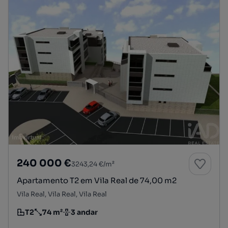
240 000 €
3243,24 €/m²
Apartamento T2 em Vila Real de 74,00 m2
Vila Real, Vila Real, Vila Real
T2
74 m²
3 andar
Tipologia
Preço por metro quadrado
Andar