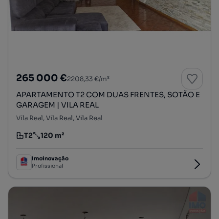
265 000 €
2208,33 €/m²
APARTAMENTO T2 COM DUAS FRENTES, SOTÃO E
GARAGEM | VILA REAL
Vila Real, Vila Real, Vila Real
T2
120 m²
Tipologia
Preço por metro quadrado
Imoinovação
Profissional