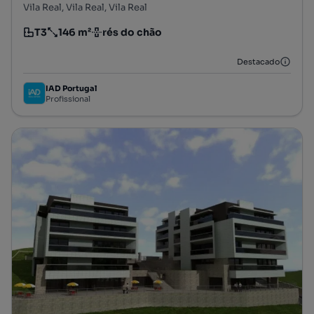
Vila Real, Vila Real, Vila Real
T3
146 m²
rés do chão
Tipologia
Preço por metro quadrado
Andar
Destacado
IAD Portugal
Profissional