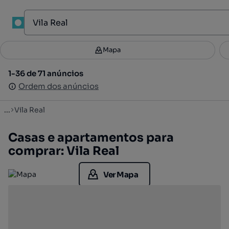
1
Mapa
Mapa
Filtros
Guardar pesquisa
1
1-36 de 71 anúncios
1-36 de 71 anúncios
Ordenar
Ordem dos anúncios
Ordem dos anúncios
...
Vila Real
Casas e apartamentos para
comprar: Vila Real
Ver Mapa