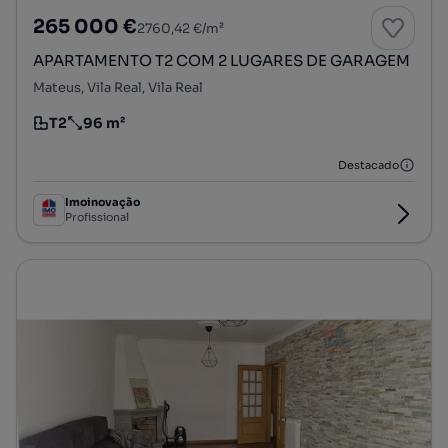
265 000 €
2760,42 €/m²
APARTAMENTO T2 COM 2 LUGARES DE GARAGEM
Mateus, Vila Real, Vila Real
T2
96 m²
Tipologia
Preço por metro quadrado
Destacado
Imoinovação
Profissional