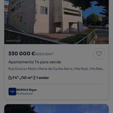
330 000 €
3000 €/m²
Apartamento T4 para venda
Rua Doutor Pedro Maria da Cunha Serra, Vila Real, Vila Real, Vila Real
T4
110 m²
1 andar
Tipologia
Preço por metro quadrado
Andar
RE/MAX Rigor
Profissional