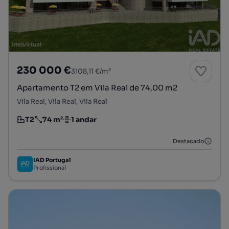
230 000 €
3108,11 €/m²
Apartamento T2 em Vila Real de 74,00 m2
Vila Real, Vila Real, Vila Real
T2
74 m²
1 andar
Tipologia
Preço por metro quadrado
Andar
Destacado
IAD Portugal
Profissional