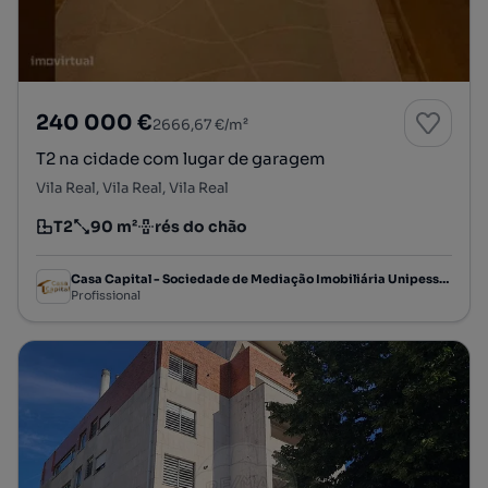
240 000 €
2666,67 €/m²
T2 na cidade com lugar de garagem
Vila Real, Vila Real, Vila Real
T2
90 m²
rés do chão
Tipologia
Preço por metro quadrado
Andar
Casa Capital - Sociedade de Mediação Imobiliária Unipessoal, Lda
Profissional