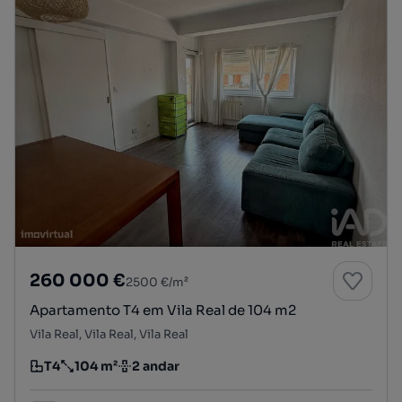
260 000 €
2500 €/m²
Apartamento T4 em Vila Real de 104 m2
Vila Real, Vila Real, Vila Real
T4
104 m²
2 andar
Tipologia
Preço por metro quadrado
Andar