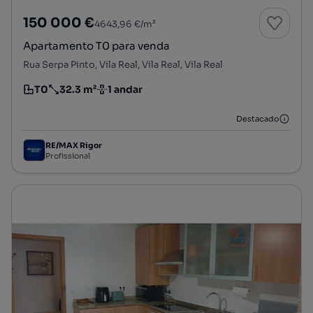
150 000 €
4643,96 €/m²
Apartamento T0 para venda
Rua Serpa Pinto, Vila Real, Vila Real, Vila Real
T0
32.3 m²
1 andar
Tipologia
Preço por metro quadrado
Andar
Destacado
RE/MAX Rigor
Profissional