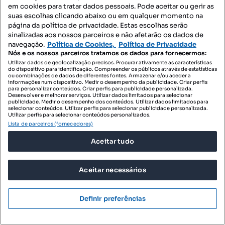
em cookies para tratar dados pessoais. Pode aceitar ou gerir as
suas escolhas clicando abaixo ou em qualquer momento na
página da política de privacidade. Estas escolhas serão
sinalizadas aos nossos parceiros e não afetarão os dados de
navegação.
Política de Cookies,
Política de Privacidade
Nós e os nossos parceiros tratamos os dados para fornecermos:
Utilizar dados de geolocalização precisos. Procurar ativamente as características
do dispositivo para identificação. Compreender os públicos através de estatísticas
ou combinações de dados de diferentes fontes. Armazenar e/ou aceder a
informações num dispositivo. Medir o desempenho da publicidade. Criar perfis
para personalizar conteúdos. Criar perfis para publicidade personalizada.
Desenvolver e melhorar serviços. Utilizar dados limitados para selecionar
publicidade. Medir o desempenho dos conteúdos. Utilizar dados limitados para
280 000 €
selecionar conteúdos. Utilizar perfis para selecionar publicidade personalizada.
2828,28 €/m²
Utilizar perfis para selecionar conteúdos personalizados.
Apartamento T2 em Vila Real de 99,00 m2
Lista de parceiros (fornecedores)
Vila Real, Vila Real, Vila Real
Aceitar tudo
T2
99 m²
rés do chão
Tipologia
Preço por metro quadrado
Andar
Aceitar necessários
Destacado
IAD Portugal
Definir preferências
Profissional