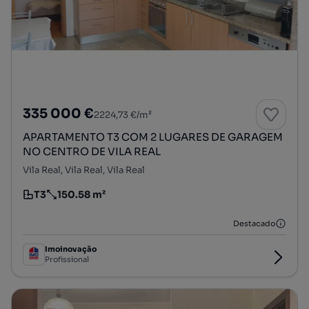
335 000 €
2224,73 €/m²
APARTAMENTO T3 COM 2 LUGARES DE GARAGEM
NO CENTRO DE VILA REAL
Vila Real, Vila Real, Vila Real
T3
150.58 m²
Tipologia
Preço por metro quadrado
Destacado
Imoinovação
Profissional