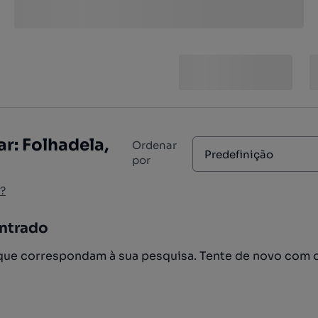
r: Folhadela,
Ordenar
Predefinição
por
?
ntrado
ue correspondam à sua pesquisa. Tente de novo com 