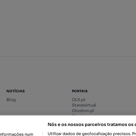
NOTÍCIAS
PORTAIS
Blog
OLX.pt
Standvirtual
Otodom.pl
Storia.ro
Nós e os nossos parceiros tratamos os
Utilizar dados de geolocalização precisos. P
informações num