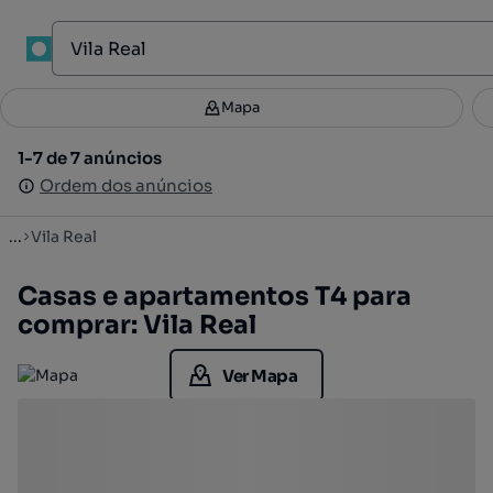
1
Mapa
Mapa
Filtros
Guardar pesquisa
2
1-7 de 7 anúncios
1-7 de 7 anúncios
Ordenar
Ordem dos anúncios
Ordem dos anúncios
...
Vila Real
Casas e apartamentos T4 para
comprar: Vila Real
Ver Mapa