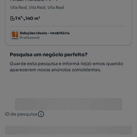
Vila Real, Vila Real, Vila Real
T4
140 m²
Tipologia
Preço por metro quadrado
Soluções Ideais - Imobiliária
Profissional
Pesquisa um negócio perfeito?
Guarde esta pesquisa e informá-lo(a)-emos quando
aparecerem novos anúncios coincidentes.
ID de pesquisa
ID de pesquisa