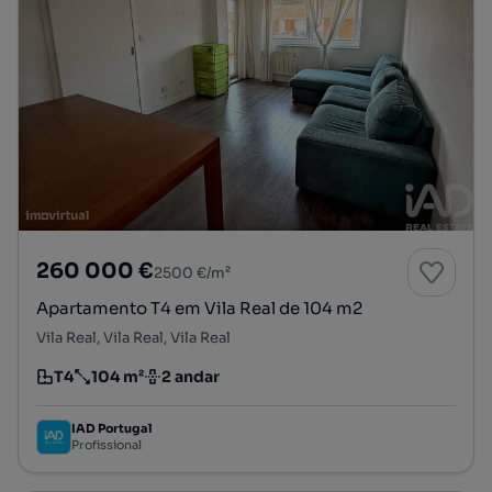
260 000 €
2500 €/m²
Apartamento T4 em Vila Real de 104 m2
Vila Real, Vila Real, Vila Real
T4
104 m²
2 andar
Tipologia
Preço por metro quadrado
Andar
IAD Portugal
Profissional