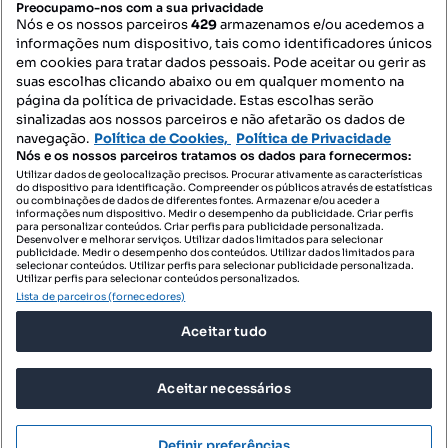
Preocupamo-nos com a sua privacidade
Nós e os nossos parceiros
429
armazenamos e/ou acedemos a
informações num dispositivo, tais como identificadores únicos
Mapa do Site
em cookies para tratar dados pessoais. Pode aceitar ou gerir as
suas escolhas clicando abaixo ou em qualquer momento na
página da política de privacidade. Estas escolhas serão
sinalizadas aos nossos parceiros e não afetarão os dados de
Contacte-nos
navegação.
Política de Cookies,
Política de Privacidade
Nós e os nossos parceiros tratamos os dados para fornecermos:
Utilizar dados de geolocalização precisos. Procurar ativamente as características
do dispositivo para identificação. Compreender os públicos através de estatísticas
SIGA-NOS:
ou combinações de dados de diferentes fontes. Armazenar e/ou aceder a
informações num dispositivo. Medir o desempenho da publicidade. Criar perfis
para personalizar conteúdos. Criar perfis para publicidade personalizada.
Desenvolver e melhorar serviços. Utilizar dados limitados para selecionar
publicidade. Medir o desempenho dos conteúdos. Utilizar dados limitados para
selecionar conteúdos. Utilizar perfis para selecionar publicidade personalizada.
DESCARREGAR NA:
Utilizar perfis para selecionar conteúdos personalizados.
Lista de parceiros (fornecedores)
Aceitar tudo
Aceitar necessários
© 2026 Imovirtual.com, OLX Portugal, S.A.
TERMOS DE UTILIZAÇÃO
Definir preferências
POLÍTICA DE PRIVACIDADE