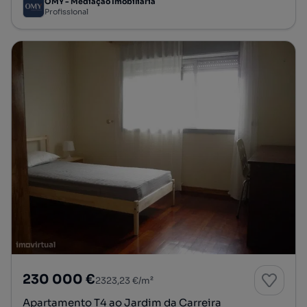
OMY - Mediação Imobiliária
Profissional
230 000 €
2323,23 €/m²
Apartamento T4 ao Jardim da Carreira