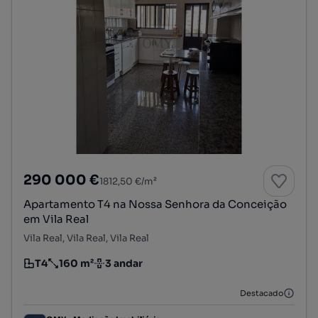
290 000 €
1812,50 €/m²
Apartamento T4 na Nossa Senhora da Conceição
em Vila Real
Vila Real, Vila Real, Vila Real
T4
160 m²
3 andar
Tipologia
Preço por metro quadrado
Andar
Destacado