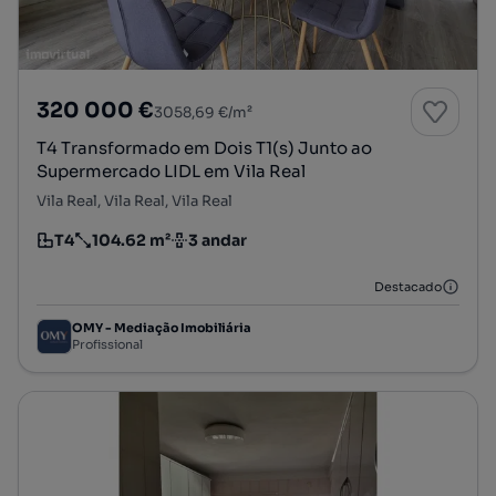
320 000 €
3058,69 €/m²
T4 Transformado em Dois T1(s) Junto ao
Supermercado LIDL em Vila Real
Vila Real, Vila Real, Vila Real
T4
104.62 m²
3 andar
Tipologia
Preço por metro quadrado
Andar
Destacado
OMY - Mediação Imobiliária
Profissional