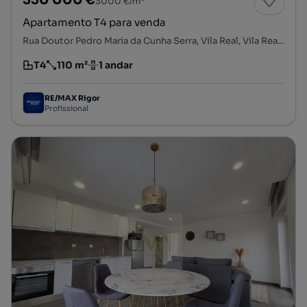
3000 €/m²
Apartamento T4 para venda
Rua Doutor Pedro Maria da Cunha Serra, Vila Real, Vila Real, Vila Real
T4
110 m²
1 andar
Tipologia
Preço por metro quadrado
Andar
RE/MAX Rigor
Profissional