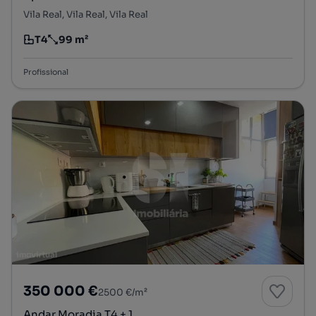
Vila Real, Vila Real, Vila Real
T4
99 m²
Tipologia
Preço por metro quadrado
Profissional
350 000 €
2500 €/m²
Andar Moradia T4 + 1