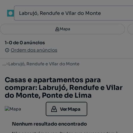
1
Mapa
Mapa
Filtros
Guardar pesquisa
1
1-0 de 0 anúncios
1-0 de 0 anúncios
Ordenar
Ordem dos anúncios
Ordem dos anúncios
...
Labrujó, Rendufe e Vilar do Monte
Casas e apartamentos para
comprar: Labrujó, Rendufe e Vilar
do Monte, Ponte de Lima
Ver Mapa
Nenhum resultado encontrado