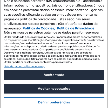
Nós e os nossos parceiros
429
armazenamos e/ou acedemos a
informações num dispositivo, tais como identificadores únicos
Mapa do Site
em cookies para tratar dados pessoais. Pode aceitar ou gerir as
suas escolhas clicando abaixo ou em qualquer momento na
página da política de privacidade. Estas escolhas serão
sinalizadas aos nossos parceiros e não afetarão os dados de
Contacte-nos
navegação.
Política de Cookies,
Política de Privacidade
Nós e os nossos parceiros tratamos os dados para fornecermos:
Utilizar dados de geolocalização precisos. Procurar ativamente as características
do dispositivo para identificação. Compreender os públicos através de estatísticas
SIGA-NOS:
ou combinações de dados de diferentes fontes. Armazenar e/ou aceder a
informações num dispositivo. Medir o desempenho da publicidade. Criar perfis
para personalizar conteúdos. Criar perfis para publicidade personalizada.
Desenvolver e melhorar serviços. Utilizar dados limitados para selecionar
publicidade. Medir o desempenho dos conteúdos. Utilizar dados limitados para
selecionar conteúdos. Utilizar perfis para selecionar publicidade personalizada.
DESCARREGAR NA:
Utilizar perfis para selecionar conteúdos personalizados.
Lista de parceiros (fornecedores)
Aceitar tudo
Aceitar necessários
© 2026 Imovirtual.com, OLX Portugal, S.A.
TERMOS DE UTILIZAÇÃO
Definir preferências
POLÍTICA DE PRIVACIDADE
CONFIGURAÇÕES DE PRIVACIDADE