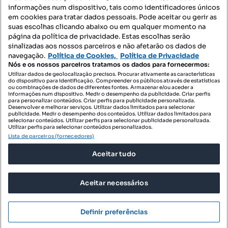
informações num dispositivo, tais como identificadores únicos
Mapa do Site
em cookies para tratar dados pessoais. Pode aceitar ou gerir as
suas escolhas clicando abaixo ou em qualquer momento na
página da política de privacidade. Estas escolhas serão
sinalizadas aos nossos parceiros e não afetarão os dados de
Contacte-nos
navegação.
Política de Cookies,
Política de Privacidade
Nós e os nossos parceiros tratamos os dados para fornecermos:
Utilizar dados de geolocalização precisos. Procurar ativamente as características
do dispositivo para identificação. Compreender os públicos através de estatísticas
SIGA-NOS:
ou combinações de dados de diferentes fontes. Armazenar e/ou aceder a
informações num dispositivo. Medir o desempenho da publicidade. Criar perfis
para personalizar conteúdos. Criar perfis para publicidade personalizada.
Desenvolver e melhorar serviços. Utilizar dados limitados para selecionar
publicidade. Medir o desempenho dos conteúdos. Utilizar dados limitados para
selecionar conteúdos. Utilizar perfis para selecionar publicidade personalizada.
DESCARREGAR NA:
Utilizar perfis para selecionar conteúdos personalizados.
Lista de parceiros (fornecedores)
Aceitar tudo
Aceitar necessários
© 2026 Imovirtual.com, OLX Portugal, S.A.
TERMOS DE UTILIZAÇÃO
Definir preferências
POLÍTICA DE PRIVACIDADE
CONFIGURAÇÕES DE PRIVACIDADE