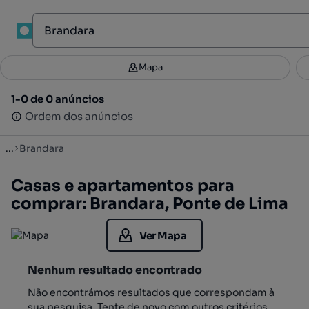
1
Mapa
Mapa
Filtros
Guardar pesquisa
1
1-0 de 0 anúncios
1-0 de 0 anúncios
Ordenar
Ordem dos anúncios
Ordem dos anúncios
...
Brandara
Casas e apartamentos para
comprar: Brandara, Ponte de Lima
Ver Mapa
Nenhum resultado encontrado
Não encontrámos resultados que correspondam à
sua pesquisa. Tente de novo com outros critérios