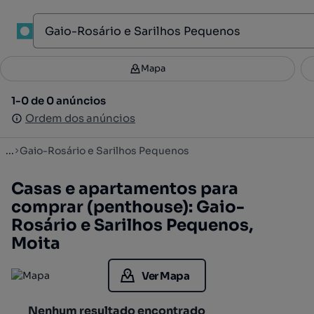
1
Mapa
Mapa
Filtros
Guardar pesquisa
2
1-0 de 0 anúncios
1-0 de 0 anúncios
Ordenar
Ordem dos anúncios
Ordem dos anúncios
...
Gaio-Rosário e Sarilhos Pequenos
Casas e apartamentos para
comprar (penthouse): Gaio-
Rosário e Sarilhos Pequenos,
Moita
Ver Mapa
Nenhum resultado encontrado