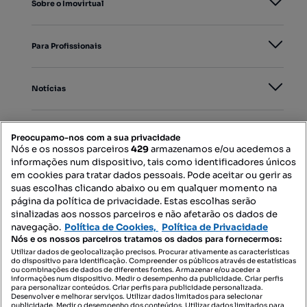
Sobre o Imovirtual
Para Profissionais
Notícias
PORTAIS
Preocupamo-nos com a sua privacidade
Nós e os nossos parceiros
429
armazenamos e/ou acedemos a
informações num dispositivo, tais como identificadores únicos
Mapa do Site
em cookies para tratar dados pessoais. Pode aceitar ou gerir as
suas escolhas clicando abaixo ou em qualquer momento na
página da política de privacidade. Estas escolhas serão
sinalizadas aos nossos parceiros e não afetarão os dados de
Contacte-nos
navegação.
Política de Cookies,
Política de Privacidade
Nós e os nossos parceiros tratamos os dados para fornecermos:
Utilizar dados de geolocalização precisos. Procurar ativamente as características
do dispositivo para identificação. Compreender os públicos através de estatísticas
SIGA-NOS:
ou combinações de dados de diferentes fontes. Armazenar e/ou aceder a
informações num dispositivo. Medir o desempenho da publicidade. Criar perfis
para personalizar conteúdos. Criar perfis para publicidade personalizada.
Desenvolver e melhorar serviços. Utilizar dados limitados para selecionar
publicidade. Medir o desempenho dos conteúdos. Utilizar dados limitados para