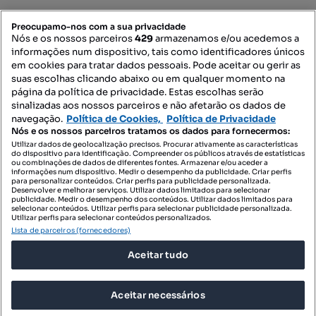
PORTAIS
Preocupamo-nos com a sua privacidade
Nós e os nossos parceiros
429
armazenamos e/ou acedemos a
informações num dispositivo, tais como identificadores únicos
Mapa do Site
em cookies para tratar dados pessoais. Pode aceitar ou gerir as
suas escolhas clicando abaixo ou em qualquer momento na
página da política de privacidade. Estas escolhas serão
sinalizadas aos nossos parceiros e não afetarão os dados de
Contacte-nos
navegação.
Política de Cookies,
Política de Privacidade
Nós e os nossos parceiros tratamos os dados para fornecermos:
Utilizar dados de geolocalização precisos. Procurar ativamente as características
do dispositivo para identificação. Compreender os públicos através de estatísticas
SIGA-NOS:
ou combinações de dados de diferentes fontes. Armazenar e/ou aceder a
informações num dispositivo. Medir o desempenho da publicidade. Criar perfis
para personalizar conteúdos. Criar perfis para publicidade personalizada.
Desenvolver e melhorar serviços. Utilizar dados limitados para selecionar
publicidade. Medir o desempenho dos conteúdos. Utilizar dados limitados para
selecionar conteúdos. Utilizar perfis para selecionar publicidade personalizada.
DESCARREGAR NA:
Utilizar perfis para selecionar conteúdos personalizados.
Lista de parceiros (fornecedores)
Aceitar tudo
Aceitar necessários
© 2026 Imovirtual.com, OLX Portugal, S.A.