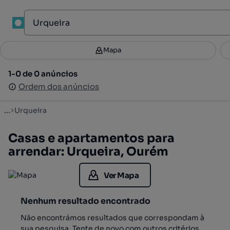
1
Mapa
Mapa
Filtros
Guardar pesquisa
2
1-0 de 0 anúncios
1-0 de 0 anúncios
Ordenar
Ordem dos anúncios
Ordem dos anúncios
...
Urqueira
Casas e apartamentos para
arrendar: Urqueira, Ourém
Ver Mapa
Nenhum resultado encontrado
Não encontrámos resultados que correspondam à
sua pesquisa. Tente de novo com outros critérios