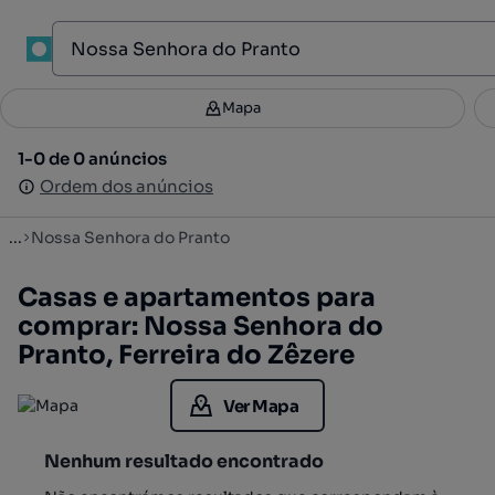
1
Mapa
Mapa
Filtros
Guardar pesquisa
1
1-0 de 0 anúncios
1-0 de 0 anúncios
Ordenar
Ordem dos anúncios
Ordem dos anúncios
...
Nossa Senhora do Pranto
Casas e apartamentos para
comprar: Nossa Senhora do
Pranto, Ferreira do Zêzere
Ver Mapa
Nenhum resultado encontrado