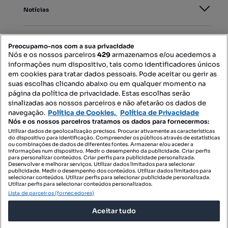
Notícias
PORTAIS
Preocupamo-nos com a sua privacidade
Nós e os nossos parceiros
429
armazenamos e/ou acedemos a
informações num dispositivo, tais como identificadores únicos
Mapa do Site
em cookies para tratar dados pessoais. Pode aceitar ou gerir as
suas escolhas clicando abaixo ou em qualquer momento na
página da política de privacidade. Estas escolhas serão
sinalizadas aos nossos parceiros e não afetarão os dados de
Contacte-nos
navegação.
Política de Cookies,
Política de Privacidade
Nós e os nossos parceiros tratamos os dados para fornecermos:
Utilizar dados de geolocalização precisos. Procurar ativamente as características
do dispositivo para identificação. Compreender os públicos através de estatísticas
SIGA-NOS:
ou combinações de dados de diferentes fontes. Armazenar e/ou aceder a
informações num dispositivo. Medir o desempenho da publicidade. Criar perfis
para personalizar conteúdos. Criar perfis para publicidade personalizada.
Desenvolver e melhorar serviços. Utilizar dados limitados para selecionar
publicidade. Medir o desempenho dos conteúdos. Utilizar dados limitados para
selecionar conteúdos. Utilizar perfis para selecionar publicidade personalizada.
DESCARREGAR NA:
Utilizar perfis para selecionar conteúdos personalizados.
Lista de parceiros (fornecedores)
Aceitar tudo