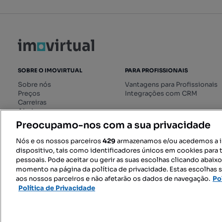
SOBRE O IMOVIRTUAL
PARA PROFISSIONAIS
Sobre nós
Vantagens para Profissionais
Preços
Integrações com CRM
Carreiras
Ajuda
Livro de Reclamações online
Preocupamo-nos com a sua privacidade
Regulamento dos Serviços
Digitais
Nós e os nossos parceiros
429
armazenamos e/ou acedemos a 
dispositivo, tais como identificadores únicos em cookies para 
pessoais. Pode aceitar ou gerir as suas escolhas clicando abaix
momento na página da política de privacidade. Estas escolhas s
SIGA-NOS:
aos nossos parceiros e não afetarão os dados de navegação.
Po
Política de Privacidade
© 2026 Imovirtual.com, OLX Portu