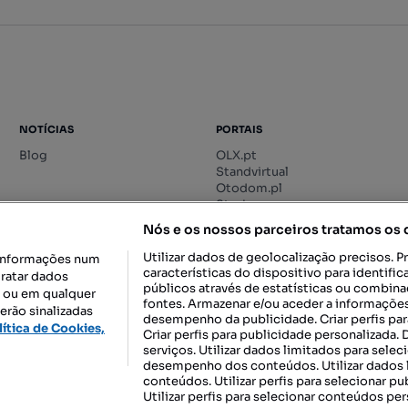
NOTÍCIAS
PORTAIS
Blog
OLX.pt
Standvirtual
Otodom.pl
Storia.ro
Nós e os nossos parceiros tratamos os
Utilizar dados de geolocalização precisos. P
informações num
características do dispositivo para identif
tratar dados
públicos através de estatísticas ou combin
o ou em qualquer
fontes. Armazenar e/ou aceder a informações
erão sinalizadas
desempenho da publicidade. Criar perfis par
DESCARREGAR NA:
lítica de Cookies,
Criar perfis para publicidade personalizada.
serviços. Utilizar dados limitados para selec
desempenho dos conteúdos. Utilizar dados l
conteúdos. Utilizar perfis para selecionar pu
Utilizar perfis para selecionar conteúdos per
gal, S.A.
TERMOS DE UTILIZAÇÃO
POLÍTICA DE PRIVACIDADE
CONF