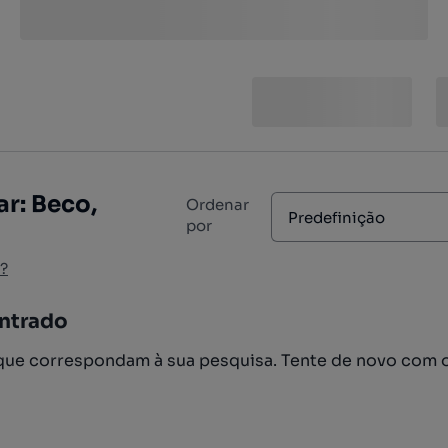
r: Beco,
Ordenar
Predefinição
por
?
ntrado
ue correspondam à sua pesquisa. Tente de novo com 