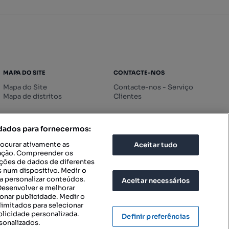
MAPA DO SITE
CONTACTE-NOS
Mapa do Site
Contacte-nos - Serviço
Mapa de distritos
Clientes
 dados para fornecermos:
rocurar ativamente as
Aceitar tudo
icação. Compreender os
ações de dados de diferentes
 num dispositivo. Medir o
a personalizar conteúdos.
Aceitar necessários
 Desenvolver e melhorar
ionar publicidade. Medir o
imitados para selecionar
blicidade personalizada.
Definir preferências
sonalizados.
IGURAÇÕES DE PRIVACIDADE