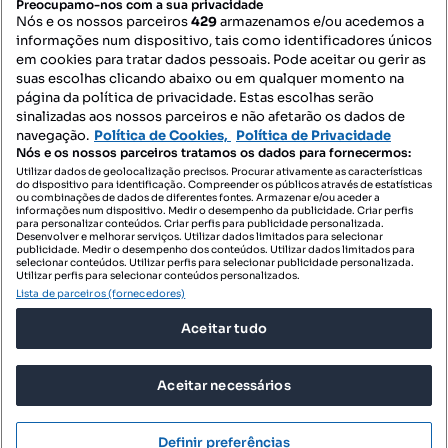
Preocupamo-nos com a sua privacidade
Nós e os nossos parceiros
429
armazenamos e/ou acedemos a
informações num dispositivo, tais como identificadores únicos
Mapa do Site
em cookies para tratar dados pessoais. Pode aceitar ou gerir as
suas escolhas clicando abaixo ou em qualquer momento na
página da política de privacidade. Estas escolhas serão
sinalizadas aos nossos parceiros e não afetarão os dados de
Contacte-nos
navegação.
Política de Cookies,
Política de Privacidade
Nós e os nossos parceiros tratamos os dados para fornecermos:
Utilizar dados de geolocalização precisos. Procurar ativamente as características
do dispositivo para identificação. Compreender os públicos através de estatísticas
SIGA-NOS:
ou combinações de dados de diferentes fontes. Armazenar e/ou aceder a
informações num dispositivo. Medir o desempenho da publicidade. Criar perfis
para personalizar conteúdos. Criar perfis para publicidade personalizada.
Desenvolver e melhorar serviços. Utilizar dados limitados para selecionar
publicidade. Medir o desempenho dos conteúdos. Utilizar dados limitados para
selecionar conteúdos. Utilizar perfis para selecionar publicidade personalizada.
DESCARREGAR NA:
Utilizar perfis para selecionar conteúdos personalizados.
Lista de parceiros (fornecedores)
Aceitar tudo
Aceitar necessários
© 2026 Imovirtual.com, OLX Portugal, S.A.
TERMOS DE UTILIZAÇÃO
Definir preferências
POLÍTICA DE PRIVACIDADE