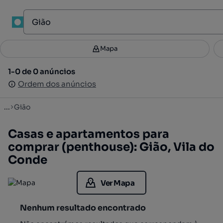
1
Mapa
Mapa
Filtros
Guardar pesquisa
2
1-0 de 0 anúncios
1-0 de 0 anúncios
Ordenar
Ordem dos anúncios
Ordem dos anúncios
...
Gião
Casas e apartamentos para
comprar (penthouse): Gião, Vila do
Conde
Ver Mapa
Nenhum resultado encontrado