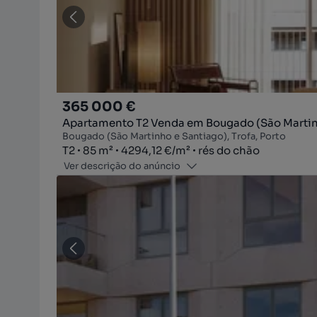
365 000 €
Apartamento T2 Venda em Bougado (São Martinh
Bougado (São Martinho e Santiago), Trofa, Porto
Tipologia
Zona
Preço por metro quadrado
Andar
T2
85
m²
4294,12 €
/
m²
rés do chão
Ver descrição do anúncio