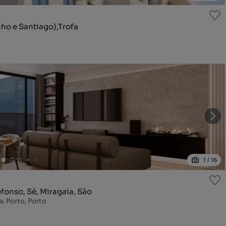
o e Santiago),Trofa
1
/
16
fonso, Sé, Miragaia, São
a, Porto, Porto