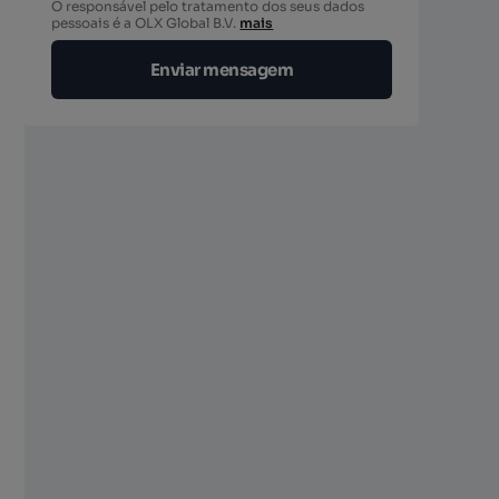
O responsável pelo tratamento dos seus dados
pessoais é a OLX Global B.V.
mais
Enviar mensagem