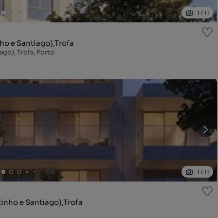
1
/
11
o e Santiago),Trofa
go), Trofa, Porto
1
/
11
nho e Santiago),Trofa