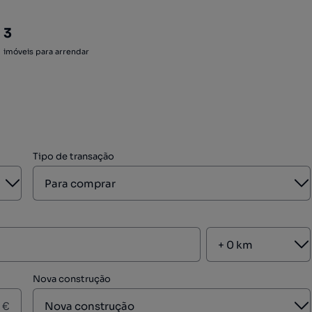
3
imóveis para arrendar
Tipo de transação
Aberto
A
A
Nova construção
A
€