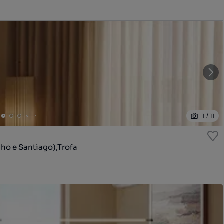
1
/
11
o e Santiago),Trofa