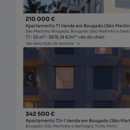
210 000 €
Apartamento T1 Venda em Bougado (São Martinh
São Martinho Bougado, Bougado (São Martinho e Santia
Tipologia
Zona
Preço por metro quadrado
Andar
T1
55
m²
3818,18 €
/
m²
rés do chão
Ver descrição do anúncio
342 500 €
Apartamento T2+1 Venda em Bougado (São Marti
Bougado (São Martinho e Santiago), Trofa, Porto