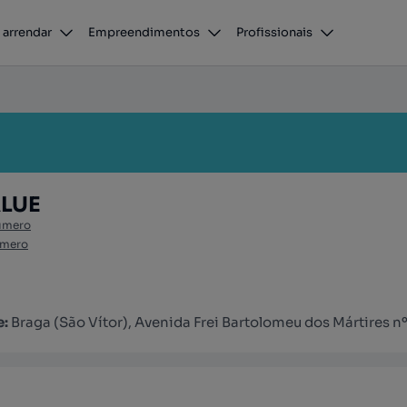
 arrendar
Empreendimentos
Profissionais
ALUE
úmero
úmero
e:
Braga (São Vítor), Avenida Frei Bartolomeu dos Mártires n