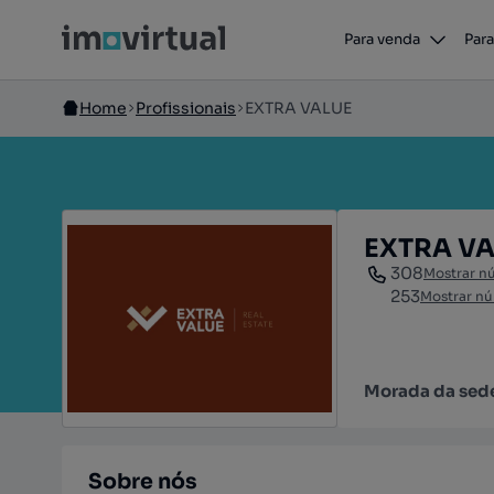
Para venda
Para
Home
Profissionais
EXTRA VALUE
EXTRA V
308
Mostrar n
253
Mostrar n
Morada da sed
Sobre nós