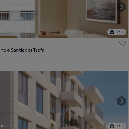
1
/
11
o e Santiago),Trofa
1
/
11