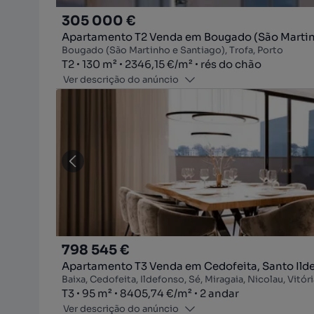
305 000 €
Apartamento T2 Venda em Bougado (São Martinh
Bougado (São Martinho e Santiago), Trofa, Porto
Tipologia
Zona
Preço por metro quadrado
Andar
T2
130
m²
2346,15 €
/
m²
rés do chão
Ver descrição do anúncio
798 545 €
Apartamento T3 Venda em Cedofeita, Santo Ilde
Baixa, Cedofeita, Ildefonso, Sé, Miragaia, Nicolau, Vitóri
Tipologia
Zona
Preço por metro quadrado
Andar
T3
95
m²
8405,74 €
/
m²
2 andar
Ver descrição do anúncio