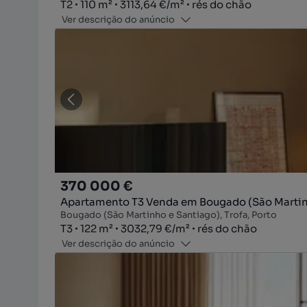
Tipologia
Zona
Preço por metro quadrado
Andar
T2
110
m²
3113,64 €
/
m²
rés do chão
Ver descrição do anúncio
370 000 €
Apartamento T3 Venda em Bougado (São Martinh
Bougado (São Martinho e Santiago), Trofa, Porto
Tipologia
Zona
Preço por metro quadrado
Andar
T3
122
m²
3032,79 €
/
m²
rés do chão
Ver descrição do anúncio