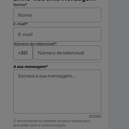
Nome*
E-mail*
Número de telemóvel*
A sua mensagem*
berto
berto
0
/
2000
O anunciante irá receber os seus dados para
berto
proceder com a comunicação.