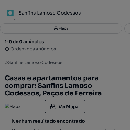
1
Mapa
Mapa
Filtros
Guardar pesquisa
1
1-0 de 0 anúncios
1-0 de 0 anúncios
Ordenar
Ordem dos anúncios
Ordem dos anúncios
...
Sanfins Lamoso Codessos
Casas e apartamentos para
comprar: Sanfins Lamoso
Codessos, Paços de Ferreira
Ver Mapa
Nenhum resultado encontrado