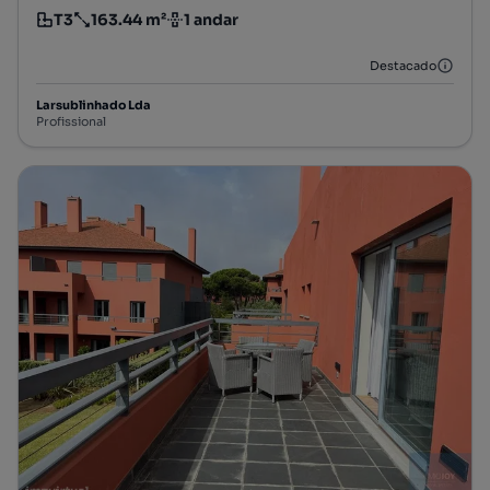
T3
163.44 m²
1 andar
Tipologia
Preço por metro quadrado
Andar
Destacado
Larsublinhado Lda
Profissional