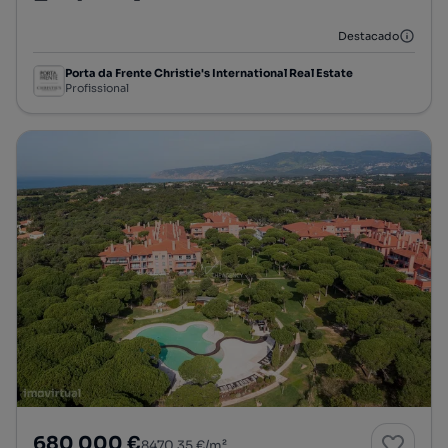
Tipologia
Preço por metro quadrado
Andar
Destacado
Porta da Frente Christie's International Real Estate
Profissional
680 000 €
8470,35 €/m²