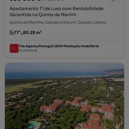
Apartamento T1 de Luxo com Rentabilidade
Garantida na Quinta da Marinh
Quinta da Marinha, Cascais e Estoril, Cascais, Lisboa
T1
80.28 m²
Tipologia
Preço por metro quadrado
The Agency Portugal | SON Mediação Imobiliária
Profissional