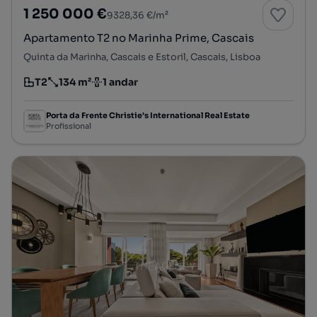
1 250 000 €
9328,36 €/m²
Apartamento T2 no Marinha Prime, Cascais
Quinta da Marinha, Cascais e Estoril, Cascais, Lisboa
T2
134 m²
1 andar
Tipologia
Preço por metro quadrado
Andar
Porta da Frente Christie's International Real Estate
Profissional