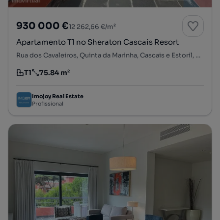
930 000 €
12 262,66 €/m²
Apartamento T1 no Sheraton Cascais Resort
Rua dos Cavaleiros, Quinta da Marinha, Cascais e Estoril, Cascais, Lisboa
T1
75.84 m²
Tipologia
Preço por metro quadrado
Imojoy Real Estate
Profissional