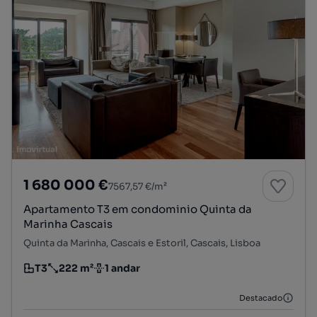
1 680 000 €
7567,57 €/m²
Apartamento T3 em condominio Quinta da
Marinha Cascais
Quinta da Marinha, Cascais e Estoril, Cascais, Lisboa
T3
222 m²
1 andar
Tipologia
Preço por metro quadrado
Andar
Destacado