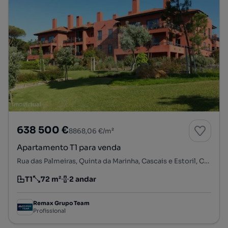
638 500 €
8868,06 €/m²
Apartamento T1 para venda
Rua das Palmeiras, Quinta da Marinha, Cascais e Estoril, Cascais, Lisboa
T1
72 m²
2 andar
Tipologia
Preço por metro quadrado
Andar
Remax Grupo Team
Profissional