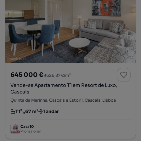
645 000 €
9626,87 €/m²
Vende-se Apartamento T1 em Resort de Luxo,
Cascais
Quinta da Marinha, Cascais e Estoril, Cascais, Lisboa
T1
67 m²
1 andar
Tipologia
Preço por metro quadrado
Andar
Casa10
Profissional