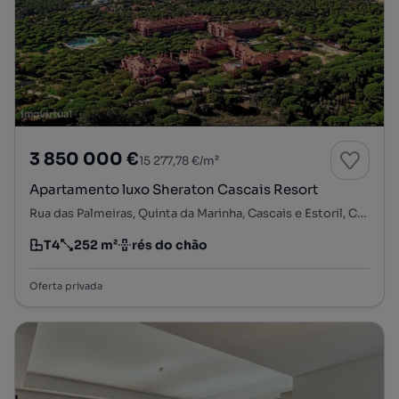
3 850 000 €
15 277,78 €/m²
Apartamento luxo Sheraton Cascais Resort
Rua das Palmeiras, Quinta da Marinha, Cascais e Estoril, Cascais, Lisboa
T4
252 m²
rés do chão
Tipologia
Preço por metro quadrado
Andar
Oferta privada