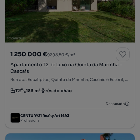
1 250 000 €
9398,50 €/m²
Apartamento T2 de Luxo na Quinta da Marinha -
Cascais
Rua dos Eucaliptos, Quinta da Marinha, Cascais e Estoril, Cascais, Lisboa
T2
133 m²
rés do chão
Tipologia
Preço por metro quadrado
Andar
Destacado
CENTURY21 Realty Art M&J
Profissional