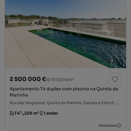
2 500 000 €
10 917,03 €/m²
Apartamento T4 duplex com piscina na Quinta da
Marinha
Rua das Nogueiras, Quinta da Marinha, Cascais e Estoril, Cascais, Lisboa
T4
229 m²
1 andar
Tipologia
Preço por metro quadrado
Andar
Destacado