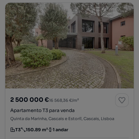
2 500 000 €
16 568,36 €/m²
Apartamento T3 para venda
Quinta da Marinha, Cascais e Estoril, Cascais, Lisboa
T3
150.89 m²
1 andar
Tipologia
Preço por metro quadrado
Andar