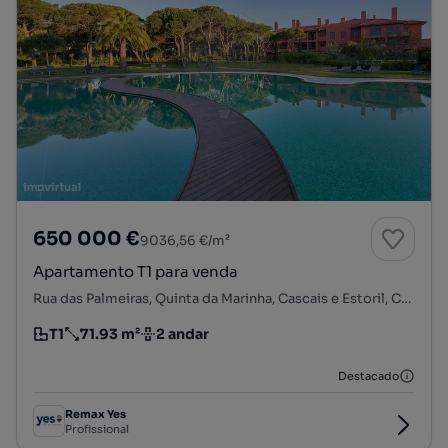
650 000 €
9036,56 €/m²
Apartamento T1 para venda
Rua das Palmeiras, Quinta da Marinha, Cascais e Estoril, Cascais, Lisboa
T1
71.93 m²
2 andar
Tipologia
Preço por metro quadrado
Andar
Destacado
Remax Yes
Profissional