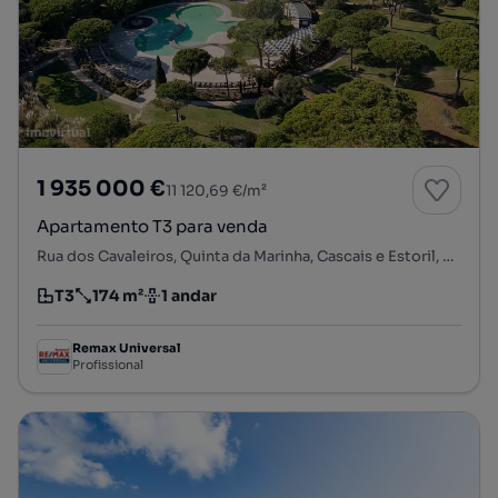
1 935 000 €
11 120,69 €/m²
Apartamento T3 para venda
Rua dos Cavaleiros, Quinta da Marinha, Cascais e Estoril, Cascais, Lisboa
T3
174 m²
1 andar
Tipologia
Preço por metro quadrado
Andar
Remax Universal
Profissional