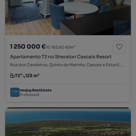
1 250 000 €
10 162,60 €/m²
Apartamento T2 no Sheraton Cascais Resort
Rua dos Cavaleiros, Quinta da Marinha, Cascais e Estoril, Cascais, Lisboa
T2
123 m²
Tipologia
Preço por metro quadrado
Imojoy Real Estate
Profissional