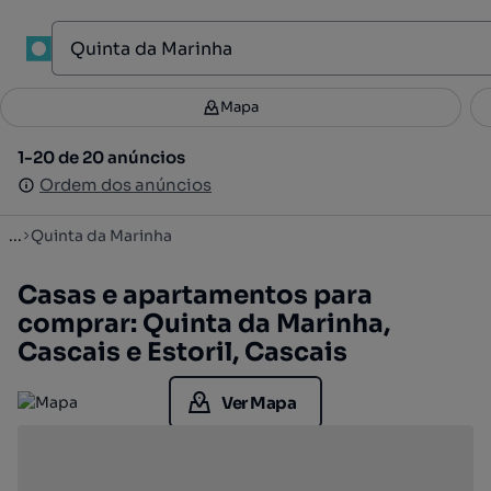
1
Mapa
Mapa
Filtros
Guardar pesquisa
1
1-20 de 20 anúncios
1-20 de 20 anúncios
Ordenar
Ordem dos anúncios
Ordem dos anúncios
...
Quinta da Marinha
Casas e apartamentos para
comprar: Quinta da Marinha,
Cascais e Estoril, Cascais
Ver Mapa