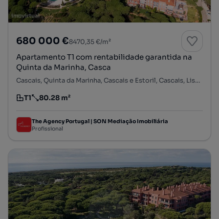
680 000 €
8470,35 €/m²
Apartamento T1 com rentabilidade garantida na
Quinta da Marinha, Casca
Cascais, Quinta da Marinha, Cascais e Estoril, Cascais, Lisboa
T1
80.28 m²
Tipologia
Preço por metro quadrado
The Agency Portugal | SON Mediação Imobiliária
Profissional