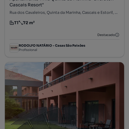
Cascais Resort"
Rua dos Cavaleiros, Quinta da Marinha, Cascais e Estoril, Cascais, Lisboa
T1
72 m²
Tipologia
Preço por metro quadrado
Destacado
RODOLFO NATÁRIO - Casas São Paixões
Profissional