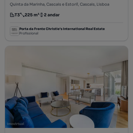
Quinta da Marinha, Cascais e Estoril, Cascais, Lisboa
T3
225 m²
2 andar
Tipologia
Preço por metro quadrado
Andar
Porta da Frente Christie's International Real Estate
Profissional