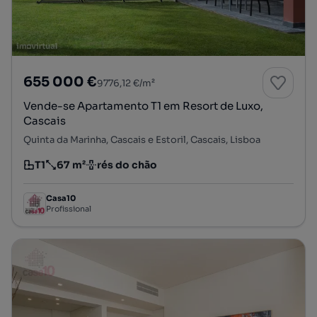
655 000 €
9776,12 €/m²
Vende-se Apartamento T1 em Resort de Luxo,
Cascais
Quinta da Marinha, Cascais e Estoril, Cascais, Lisboa
T1
67 m²
rés do chão
Tipologia
Preço por metro quadrado
Andar
Casa10
Profissional