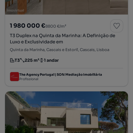
1 980 000 €
8800 €/m²
T3 Duplex na Quinta da Marinha: A Definição de
Luxo e Exclusividade em
Quinta da Marinha, Cascais e Estoril, Cascais, Lisboa
T3
225 m²
1 andar
Tipologia
Preço por metro quadrado
Andar
The Agency Portugal | SON Mediação Imobiliária
Profissional