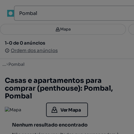
1
Mapa
Mapa
Filtros
Guardar pesquisa
2
1-0 de 0 anúncios
1-0 de 0 anúncios
Ordenar
Ordem dos anúncios
Ordem dos anúncios
...
Pombal
Casas e apartamentos para
comprar (penthouse): Pombal,
Pombal
Ver Mapa
Nenhum resultado encontrado