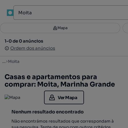
1
Mapa
Mapa
Filtros
Guardar pesquisa
1
1-0 de 0 anúncios
1-0 de 0 anúncios
Ordenar
Ordem dos anúncios
Ordem dos anúncios
...
Moita
Casas e apartamentos para
comprar: Moita, Marinha Grande
Ver Mapa
Nenhum resultado encontrado
Não encontrámos resultados que correspondam à
sua pesquisa. Tente de novo com outros critérios