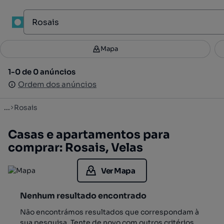
1
Mapa
Mapa
Filtros
Guardar pesquisa
1
1-0 de 0 anúncios
1-0 de 0 anúncios
Ordenar
Ordem dos anúncios
Ordem dos anúncios
...
Rosais
Casas e apartamentos para
comprar: Rosais, Velas
Ver Mapa
Nenhum resultado encontrado
Não encontrámos resultados que correspondam à
sua pesquisa. Tente de novo com outros critérios