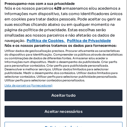
PORTAIS
Preocupamo-nos com a sua privacidade
Nós e os nossos parceiros
429
armazenamos e/ou acedemos a
informações num dispositivo, tais como identificadores únicos
Mapa do Site
em cookies para tratar dados pessoais. Pode aceitar ou gerir as
suas escolhas clicando abaixo ou em qualquer momento na
página da política de privacidade. Estas escolhas serão
sinalizadas aos nossos parceiros e não afetarão os dados de
Contacte-nos
navegação.
Política de Cookies,
Política de Privacidade
Nós e os nossos parceiros tratamos os dados para fornecermos:
Utilizar dados de geolocalização precisos. Procurar ativamente as características
do dispositivo para identificação. Compreender os públicos através de estatísticas
SIGA-NOS:
ou combinações de dados de diferentes fontes. Armazenar e/ou aceder a
informações num dispositivo. Medir o desempenho da publicidade. Criar perfis
para personalizar conteúdos. Criar perfis para publicidade personalizada.
Desenvolver e melhorar serviços. Utilizar dados limitados para selecionar
publicidade. Medir o desempenho dos conteúdos. Utilizar dados limitados para
selecionar conteúdos. Utilizar perfis para selecionar publicidade personalizada.
DESCARREGAR NA:
Utilizar perfis para selecionar conteúdos personalizados.
Lista de parceiros (fornecedores)
Aceitar tudo
Aceitar necessários
© 2026 Imovirtual.com, OLX Portugal, S.A.
TERMOS DE UTILIZAÇÃO