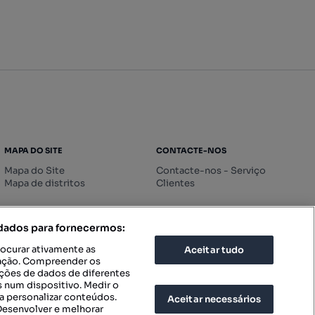
MAPA DO SITE
CONTACTE-NOS
Mapa do Site
Contacte-nos - Serviço
Mapa de distritos
Clientes
 dados para fornecermos:
rocurar ativamente as
Aceitar tudo
icação. Compreender os
ações de dados de diferentes
 num dispositivo. Medir o
a personalizar conteúdos.
Aceitar necessários
 Desenvolver e melhorar