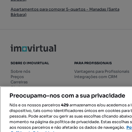
Apartamentos para comprar 5-quartos - Manadas (Santa
Bárbara)
SOBRE O IMOVIRTUAL
PARA PROFISSIONAIS
Sobre nós
Vantagens para Profissionais
Preços
Integrações com CRM
Carreiras
Ajuda
Livro de Reclamações online
Preocupamo-nos com a sua privacidade
Regulamento dos Serviços
Digitais
Nós e os nossos parceiros
429
armazenamos e/ou acedemos a 
dispositivo, tais como identificadores únicos em cookies para 
pessoais. Pode aceitar ou gerir as suas escolhas clicando abaix
momento na página da política de privacidade. Estas escolhas s
SIGA-NOS:
aos nossos parceiros e não afetarão os dados de navegação.
Po