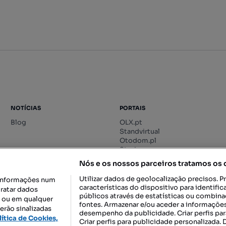
NOTÍCIAS
PORTAIS
Blog
OLX.pt
Standvirtual
Otodom.pl
Storia.ro
Nós e os nossos parceiros tratamos os
Utilizar dados de geolocalização precisos. P
informações num
características do dispositivo para identif
tratar dados
públicos através de estatísticas ou combin
o ou em qualquer
fontes. Armazenar e/ou aceder a informações
erão sinalizadas
desempenho da publicidade. Criar perfis par
DESCARREGAR NA:
lítica de Cookies,
Criar perfis para publicidade personalizada.