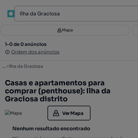
Mapa
Mapa
Filtros
Guardar pesquisa
2
1-0 de 0 anúncios
1-0 de 0 anúncios
Ordenar
Ordem dos anúncios
Ordem dos anúncios
...
Ilha da Graciosa
Casas e apartamentos para
comprar (penthouse): Ilha da
Graciosa distrito
Ver Mapa
Nenhum resultado encontrado