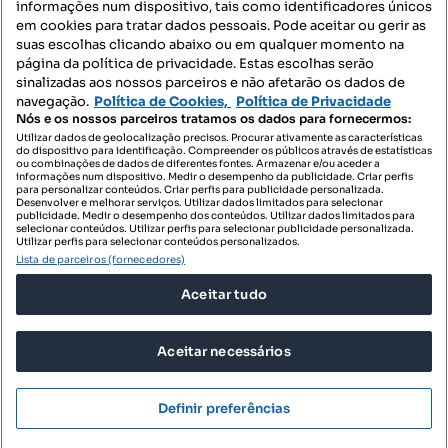
informações num dispositivo, tais como identificadores únicos
Mapa do Site
em cookies para tratar dados pessoais. Pode aceitar ou gerir as
suas escolhas clicando abaixo ou em qualquer momento na
página da política de privacidade. Estas escolhas serão
sinalizadas aos nossos parceiros e não afetarão os dados de
Contacte-nos
navegação.
Política de Cookies,
Política de Privacidade
Nós e os nossos parceiros tratamos os dados para fornecermos:
Utilizar dados de geolocalização precisos. Procurar ativamente as características
do dispositivo para identificação. Compreender os públicos através de estatísticas
SIGA-NOS:
ou combinações de dados de diferentes fontes. Armazenar e/ou aceder a
informações num dispositivo. Medir o desempenho da publicidade. Criar perfis
para personalizar conteúdos. Criar perfis para publicidade personalizada.
Desenvolver e melhorar serviços. Utilizar dados limitados para selecionar
publicidade. Medir o desempenho dos conteúdos. Utilizar dados limitados para
selecionar conteúdos. Utilizar perfis para selecionar publicidade personalizada.
DESCARREGAR NA:
Utilizar perfis para selecionar conteúdos personalizados.
Lista de parceiros (fornecedores)
Aceitar tudo
Aceitar necessários
© 2026 Imovirtual.com, OLX Portugal, S.A.
TERMOS DE UTILIZAÇÃO
Definir preferências
POLÍTICA DE PRIVACIDADE
CONFIGURAÇÕES DE PRIVACIDADE