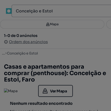
1
Mapa
Mapa
Filtros
Guardar pesquisa
2
1-0 de 0 anúncios
1-0 de 0 anúncios
Ordenar
Ordem dos anúncios
Ordem dos anúncios
...
Conceição e Estoi
Casas e apartamentos para
comprar (penthouse): Conceição e
Estoi, Faro
Ver Mapa
Nenhum resultado encontrado